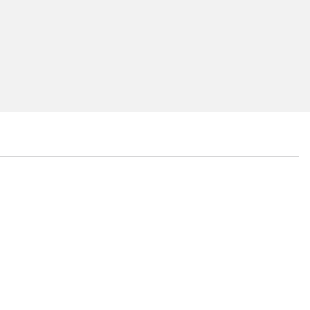
...
...