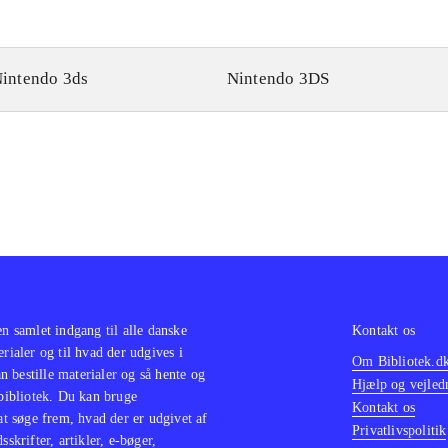
intendo 3ds
Nintendo 3DS
en samlet indgang til alle danske
Kontakt os
erialer og til hvad der udgives i
Om Bibliotek.d
 bestille materialer og så hente og
Hjælp og vejled
 bibliotek. Du kan bruge
Kontakt os
 at søge frem, hvad der er udgivet af
Privatlivspolitik
sskrifter, artikler, e-bøger,