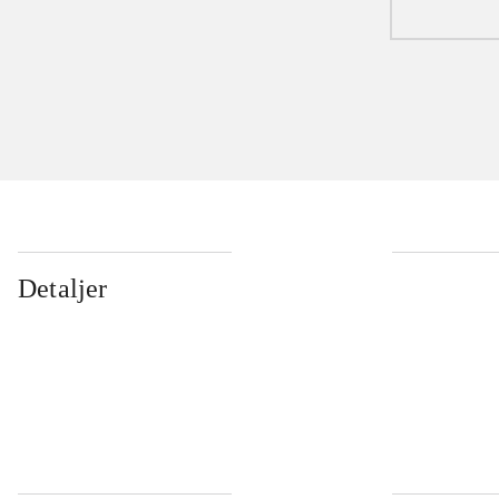
Detaljer
...
...
...
...