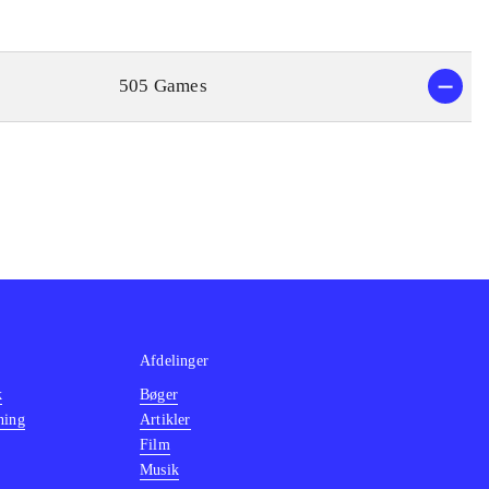
505 Games
Afdelinger
k
Bøger
ning
Artikler
Film
Musik