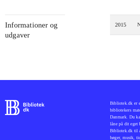
Informationer og
2015
N
udgaver
Bibliotek.dk er 
bibliotekers mat
Danmark. Du kan
låne på dit eget
Bibliotek.dk til
bøger, musik, tid