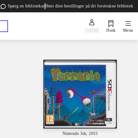
Spørg en bibliotekar
Hent dine bestillinger på dit foretrukne bibliotek
Log ind
Husk
Menu
Nintendo 3ds, 2015