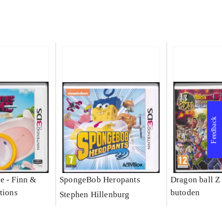
Feedback
e - Finn &
SpongeBob Heropants
Dragon ball Z
tions
butoden
Stephen Hillenburg