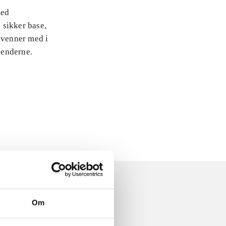
med
 sikker base,
 venner med i
jenderne.
Om