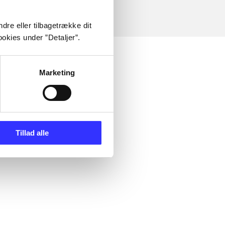
dre eller tilbagetrække dit
okies under ”Detaljer”.
Marketing
Tillad alle