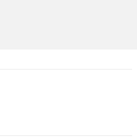
...
...