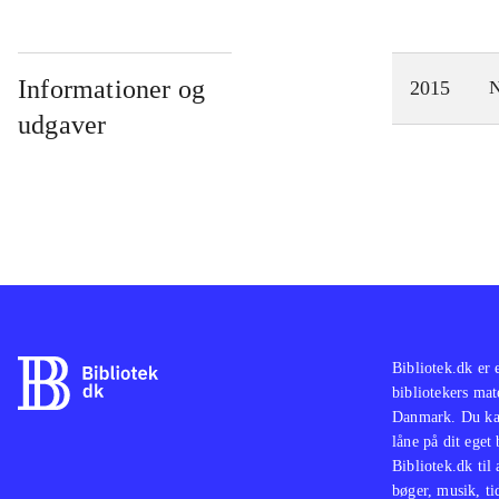
Informationer og
2015
N
udgaver
Bibliotek.dk er 
bibliotekers mat
Danmark. Du kan
låne på dit eget
Bibliotek.dk til
bøger, musik, tid