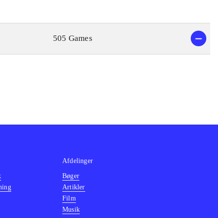
505 Games
Afdelinger
k
Bøger
ning
Artikler
Film
Musik