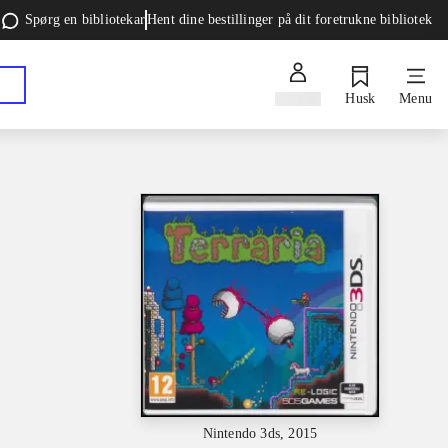
Spørg en bibliotekar
Hent dine bestillinger på dit foretrukne bibliotek
Log ind
Husk
Menu
Nintendo 3ds, 2015