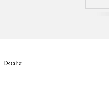
Detaljer
...
...
...
...