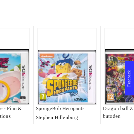
Feedback
e - Finn &
SpongeBob Heropants
Dragon ball Z
tions
butoden
Stephen Hillenburg