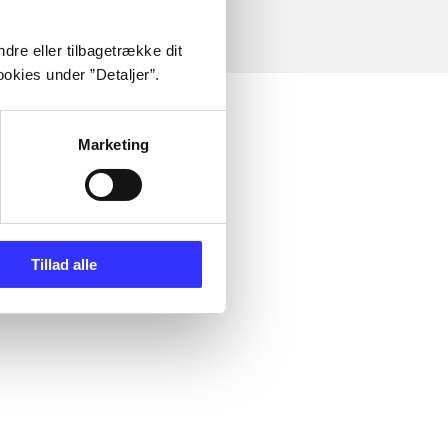
dre eller tilbagetrække dit
okies under ”Detaljer”.
Marketing
Tillad alle