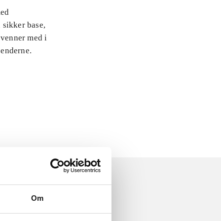
med
 sikker base,
 venner med i
jenderne.
Om