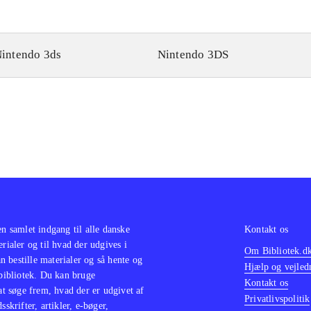
intendo 3ds
Nintendo 3DS
en samlet indgang til alle danske
Kontakt os
erialer og til hvad der udgives i
Om Bibliotek.d
 bestille materialer og så hente og
Hjælp og vejled
 bibliotek. Du kan bruge
Kontakt os
 at søge frem, hvad der er udgivet af
Privatlivspolitik
sskrifter, artikler, e-bøger,