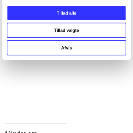
...
Tillad alle
Tillad valgte
...
Afvis
...
...
...