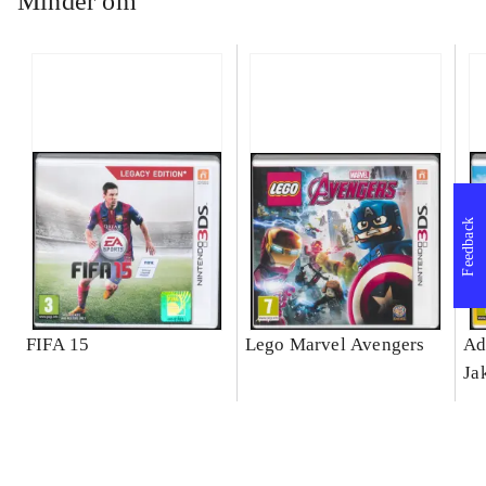
Minder om
Feedback
FIFA 15
Lego Marvel Avengers
Ad
Ja