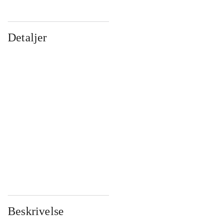
Detaljer
...
...
...
...
...
...
...
...
...
...
...
...
Beskrivelse