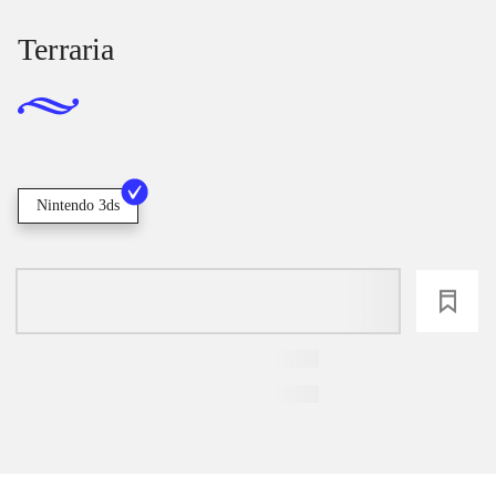
Terraria
Nintendo 3ds
loading