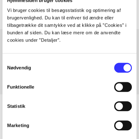
Artiklerne i
handler ofte om
Hjemmesiden bruger cookies
Vi bruger cookies til besøgsstatistik og optimering af
brugervenlighed. Du kan til enhver tid ændre eller
tilbagetrække dit samtykke ved at klikke på ”Cookies” i
bunden af siden. Du kan læse mere om de anvendte
cookies under ”Detaljer”.
Artikler med samme emner
Samtykkevalg
Fra
Nødvendig
Funktionelle
Statistik
Artikler
Marketing
Alle registrerede artikler fordelt på udgivelser