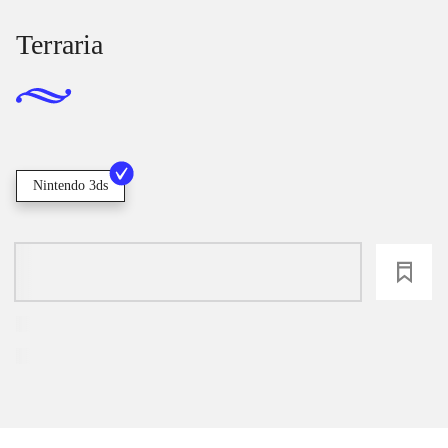
Terraria
Nintendo 3ds
loading