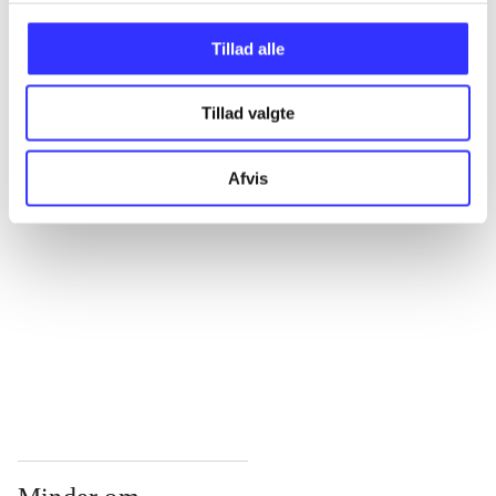
...
Tillad alle
Tillad valgte
...
Afvis
...
...
...