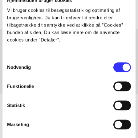
Artiklerne i
handler ofte om
Hjemmesiden bruger cookies
Vi bruger cookies til besøgsstatistik og optimering af
brugervenlighed. Du kan til enhver tid ændre eller
tilbagetrække dit samtykke ved at klikke på ”Cookies” i
bunden af siden. Du kan læse mere om de anvendte
cookies under ”Detaljer”.
Artikler med samme emner
Samtykkevalg
Fra
Nødvendig
Funktionelle
Statistik
Artikler
Marketing
Alle registrerede artikler fordelt på udgivelser