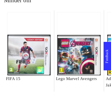
Minder om
Feedback
FIFA 15
Lego Marvel Avengers
Ad
Ja