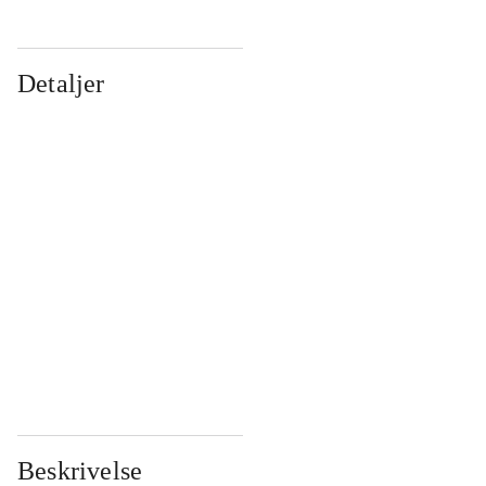
Detaljer
...
...
...
...
...
...
...
...
...
...
...
...
Beskrivelse