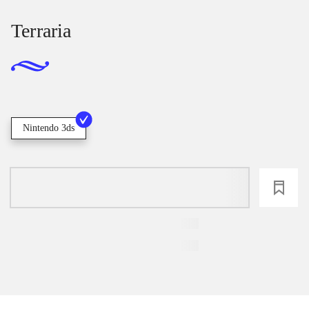
Terraria
Nintendo 3ds
loading