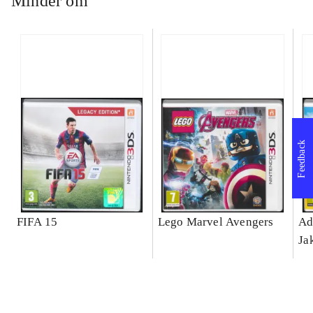
Minder om
Feedback
FIFA 15
Lego Marvel Avengers
Ad
Ja