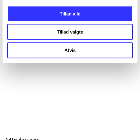
...
Tillad alle
Tillad valgte
...
Afvis
...
...
...