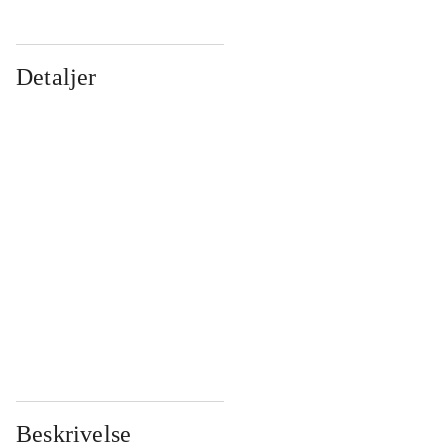
Detaljer
...
...
...
...
...
...
...
...
...
...
...
...
Beskrivelse