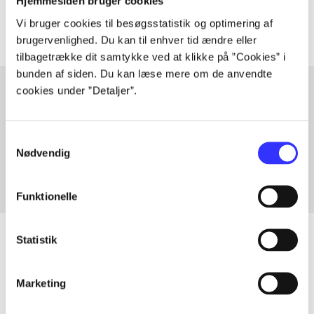
Artiklerne i
handler ofte om
Hjemmesiden bruger cookies
Vi bruger cookies til besøgsstatistik og optimering af
brugervenlighed. Du kan til enhver tid ændre eller
tilbagetrække dit samtykke ved at klikke på ”Cookies” i
bunden af siden. Du kan læse mere om de anvendte
cookies under ”Detaljer”.
Artikler med samme emner
Samtykkevalg
Fra
Nødvendig
Funktionelle
Statistik
Artikler
Marketing
Alle registrerede artikler fordelt på udgivelser