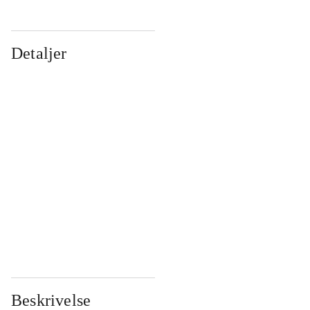
Detaljer
...
...
...
...
...
...
...
...
...
...
...
...
Beskrivelse