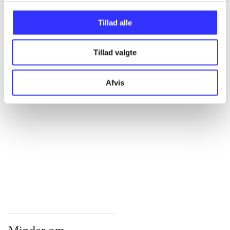
...
Tillad alle
Tillad valgte
...
Afvis
...
...
...