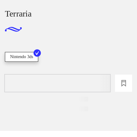
Terraria
Nintendo 3ds
loading