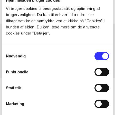
Artiklerne i
handler ofte om
Hjemmesiden bruger cookies
Vi bruger cookies til besøgsstatistik og optimering af
brugervenlighed. Du kan til enhver tid ændre eller
tilbagetrække dit samtykke ved at klikke på ”Cookies” i
bunden af siden. Du kan læse mere om de anvendte
cookies under ”Detaljer”.
Artikler med samme emner
Samtykkevalg
Fra
Nødvendig
Funktionelle
Statistik
Artikler
Marketing
Alle registrerede artikler fordelt på udgivelser