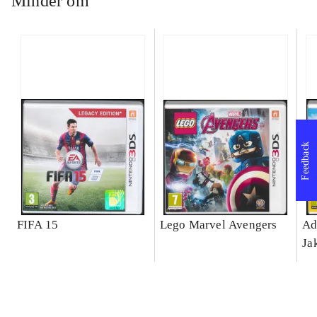
Minder om
Feedback
FIFA 15
Lego Marvel Avengers
Ad
Ja