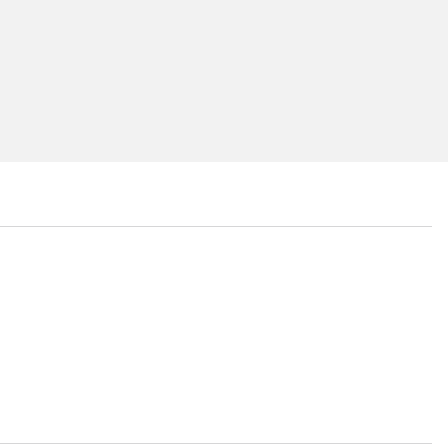
...
...