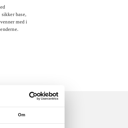
med
 sikker base,
 venner med i
jenderne.
Om