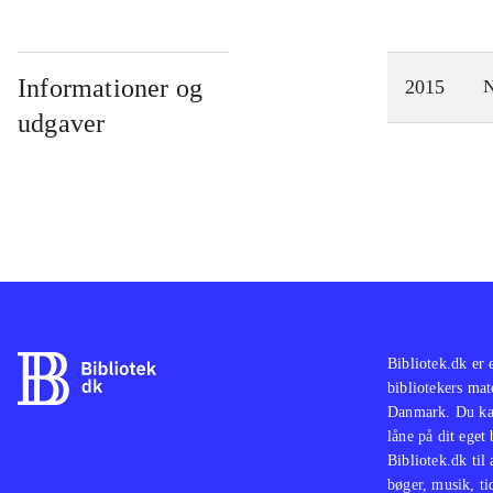
Informationer og
2015
N
udgaver
Bibliotek.dk er 
bibliotekers mat
Danmark. Du kan
låne på dit eget
Bibliotek.dk til
bøger, musik, tid