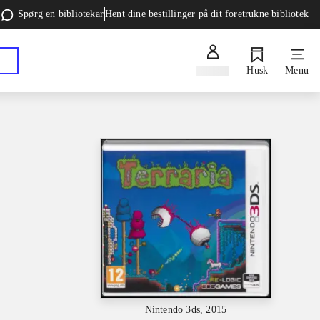
Spørg en bibliotekar
Hent dine bestillinger på dit foretrukne bibliotek
Log ind
Husk
Menu
Nintendo 3ds, 2015