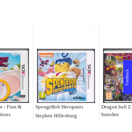
Feedback
e - Finn &
SpongeBob Heropants
Dragon ball Z
tions
butoden
Stephen Hillenburg