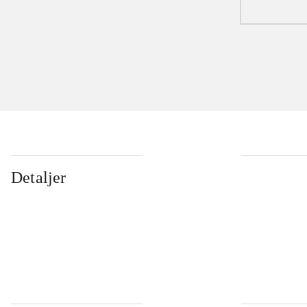
Detaljer
...
...
...
...