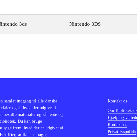
intendo 3ds
Nintendo 3DS
en samlet indgang til alle danske
Kontakt os
erialer og til hvad der udgives i
Om Bibliotek.d
 bestille materialer og så hente og
Hjælp og vejled
 bibliotek. Du kan bruge
Kontakt os
 at søge frem, hvad der er udgivet af
Privatlivspolitik
sskrifter, artikler, e-bøger,