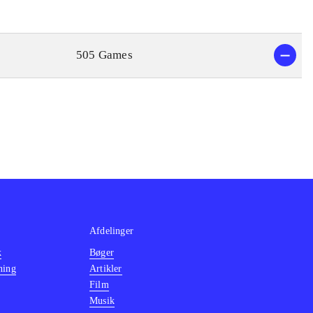
505 Games
Afdelinger
k
Bøger
ning
Artikler
Film
Musik