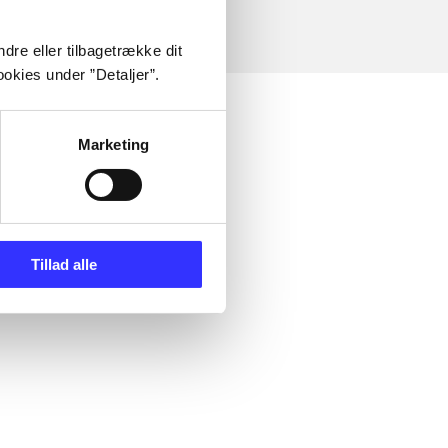
dre eller tilbagetrække dit
okies under ”Detaljer”.
Marketing
Tillad alle