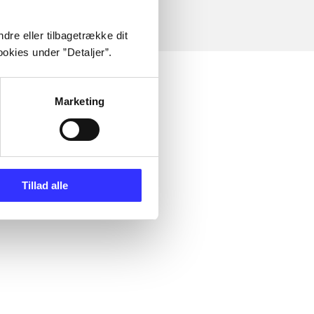
dre eller tilbagetrække dit
okies under ”Detaljer”.
Marketing
Tillad alle