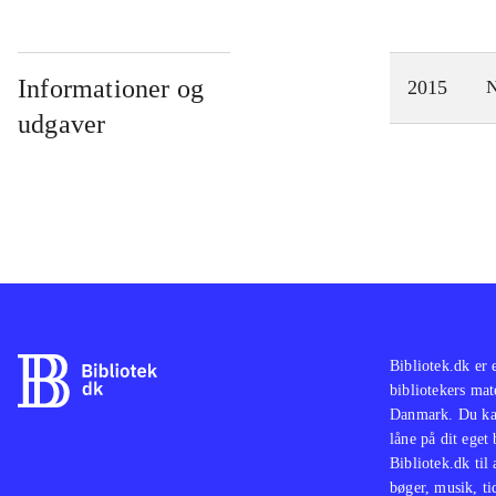
Informationer og
2015
N
udgaver
Bibliotek.dk er 
bibliotekers mat
Danmark. Du kan
låne på dit eget
Bibliotek.dk til
bøger, musik, tid