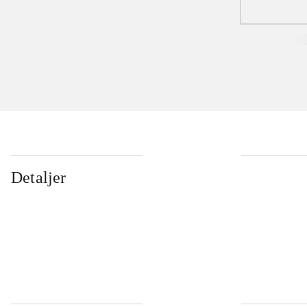
Detaljer
...
...
...
...