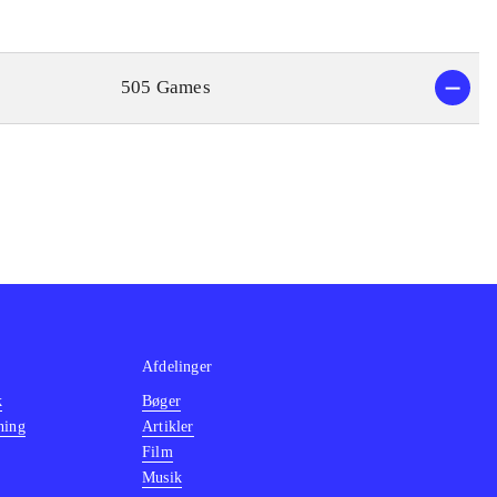
505 Games
Afdelinger
k
Bøger
ning
Artikler
Film
Musik