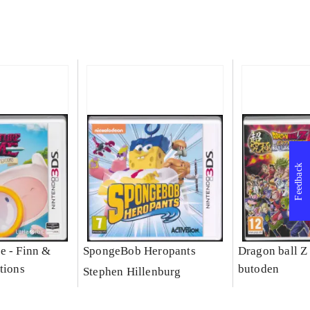
Feedback
e - Finn &
SpongeBob Heropants
Dragon ball Z
tions
butoden
Stephen Hillenburg