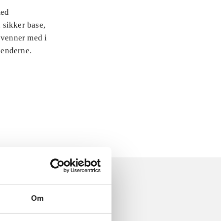
med
 sikker base,
 venner med i
jenderne.
Om