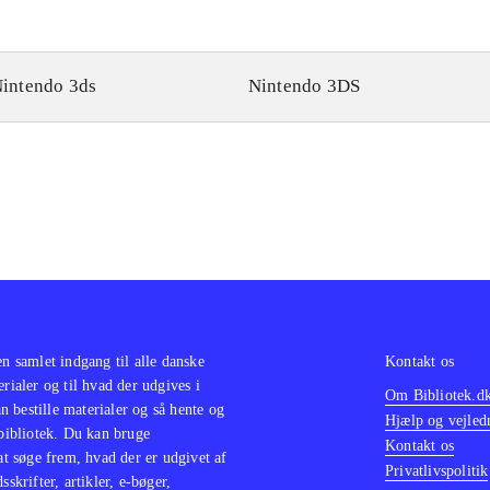
intendo 3ds
Nintendo 3DS
en samlet indgang til alle danske
Kontakt os
erialer og til hvad der udgives i
Om Bibliotek.d
 bestille materialer og så hente og
Hjælp og vejled
 bibliotek. Du kan bruge
Kontakt os
 at søge frem, hvad der er udgivet af
Privatlivspolitik
sskrifter, artikler, e-bøger,