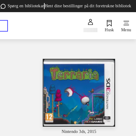
Spørg en bibliotekar
Hent dine bestillinger på dit foretrukne bibliotek
Log ind
Husk
Menu
Nintendo 3ds, 2015