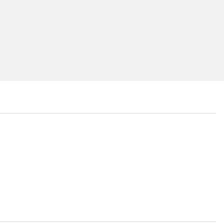
...
...