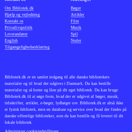
Terraria er multiplayer primært til
er tidl
Om Bibliotek.dk
Bøger
kamp
.
3DS),
Hjælp og vejledning
Artikler
Kontakt os
Film
er tidl
Privatlivspolitik
Musik
3DS),
Leverandører
Spil
er tidl
English
Noder
Tilgængelighedserklæring
Bibliotek.dk er en samlet indgang til alle danske bibliotekers
materialer og til hvad der udgives i Danmark. Du kan bestille
materialer og så hente og låne på dit eget bibliotek. Du kan bruge
Bibliotek.dk til at søge frem, hvad der er udgivet af bøger, musik,
tidsskrifter, artikler, e-bøger, lydbøger osv. Bibliotek.dk er altså ikke
et fysisk bibliotek, men en database og service over hvad der findes på
danske offentlige biblioteker, som du kan bestille og få leveret til dit
lokale bibliotek.
Administrer cookieindstillinger