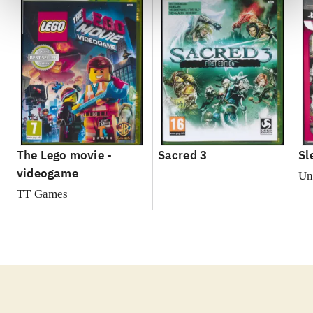
The Lego movie -
Sacred 3
Sl
videogame
Un
TT Games