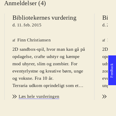
Anmeldelser (4)
Bibliotekernes vurdering
Bibli
d. 11. feb. 2015
d. 23. 
Finn Christiansen
Finn
af
af
2D sandbox-spil, hvor man kan gå på
2D san
opdagelse, crafte udstyr og kæmpe
opdagel
mod uhyrer, slim og zombier. For
udstyr
Feedback
eventyrlystne og kreative børn, unge
zombier
og voksne. Fra 10 år
.
eventyr
Terraria udkom oprindeligt som et
unge. F
indie-spil til pc i 2011. Har siden fået
Oprind
Læs hele vurderingen
Læs
tilføjet nyt indhold og blevet lanceret
indie-s
til mange platforme. Nærværende
indhold
versioner er identiske med nyeste
lancere