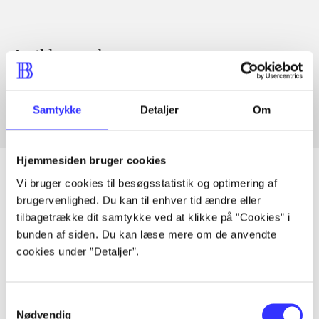
Artikler med samme emner
Fra
Samtykke
Detaljer
Om
Hjemmesiden bruger cookies
Vi bruger cookies til besøgsstatistik og optimering af
brugervenlighed. Du kan til enhver tid ændre eller
Artikler
tilbagetrække dit samtykke ved at klikke på ”Cookies” i
bunden af siden. Du kan læse mere om de anvendte
Alle registrerede artikler fordelt på udgivelser
cookies under ”Detaljer”.
...
Samtykkevalg
Nødvendig