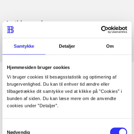
Artikler med samme emner
Fra
Samtykke
Detaljer
Om
Hjemmesiden bruger cookies
Vi bruger cookies til besøgsstatistik og optimering af
brugervenlighed. Du kan til enhver tid ændre eller
Artikler
tilbagetrække dit samtykke ved at klikke på ”Cookies” i
bunden af siden. Du kan læse mere om de anvendte
Alle registrerede artikler fordelt på udgivelser
cookies under ”Detaljer”.
...
Samtykkevalg
Nødvendig