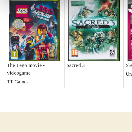
The Lego movie -
Sacred 3
Sl
videogame
Un
TT Games