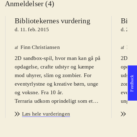
Anmeldelser (4)
Bibliotekernes vurdering
Bibli
d. 11. feb. 2015
d. 23. 
Finn Christiansen
Finn
af
af
2D sandbox-spil, hvor man kan gå på
2D san
opdagelse, crafte udstyr og kæmpe
opdagel
mod uhyrer, slim og zombier. For
udstyr
Feedback
eventyrlystne og kreative børn, unge
zombier
og voksne. Fra 10 år
.
eventyr
Terraria udkom oprindeligt som et
unge. F
indie-spil til pc i 2011. Har siden fået
Oprind
Læs hele vurderingen
Læs
tilføjet nyt indhold og blevet lanceret
indie-s
til mange platforme. Nærværende
indhold
versioner er identiske med nyeste
lancere