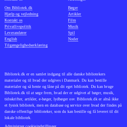
Terraria er multiplayer primært til
er tidl
Om Bibliotek.dk
Bøger
kamp
.
3DS),
Hjælp og vejledning
Artikler
Kontakt os
Film
er tidl
Privatlivspolitik
Musik
3DS),
Leverandører
Spil
er tidl
English
Noder
Tilgængelighedserklæring
Bibliotek.dk er en samlet indgang til alle danske bibliotekers
materialer og til hvad der udgives i Danmark. Du kan bestille
materialer og så hente og låne på dit eget bibliotek. Du kan bruge
Bibliotek.dk til at søge frem, hvad der er udgivet af bøger, musik,
tidsskrifter, artikler, e-bøger, lydbøger osv. Bibliotek.dk er altså ikke
et fysisk bibliotek, men en database og service over hvad der findes på
danske offentlige biblioteker, som du kan bestille og få leveret til dit
lokale bibliotek.
Administrer cookieindstillinger