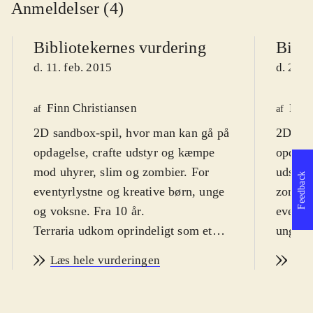
Anmeldelser (4)
Bibliotekernes vurdering
Bibli
d. 11. feb. 2015
d. 23. 
Finn Christiansen
Finn
af
af
2D sandbox-spil, hvor man kan gå på
2D san
opdagelse, crafte udstyr og kæmpe
opdagel
mod uhyrer, slim og zombier. For
udstyr
Feedback
eventyrlystne og kreative børn, unge
zombier
og voksne. Fra 10 år
.
eventyr
Terraria udkom oprindeligt som et
unge. F
indie-spil til pc i 2011. Har siden fået
Oprind
Læs hele vurderingen
Læs
tilføjet nyt indhold og blevet lanceret
indie-s
til mange platforme. Nærværende
indhold
versioner er identiske med nyeste
lancere