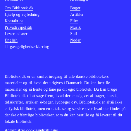
Terraria er multiplayer primært til
er tidl
Om Bibliotek.dk
Bøger
kamp
.
3DS),
Hjælp og vejledning
Artikler
Kontakt os
Film
er tidl
Privatlivspolitik
Musik
3DS),
Leverandører
Spil
er tidl
English
Noder
Tilgængelighedserklæring
Bibliotek.dk er en samlet indgang til alle danske bibliotekers
materialer og til hvad der udgives i Danmark. Du kan bestille
materialer og så hente og låne på dit eget bibliotek. Du kan bruge
Bibliotek.dk til at søge frem, hvad der er udgivet af bøger, musik,
tidsskrifter, artikler, e-bøger, lydbøger osv. Bibliotek.dk er altså ikke
et fysisk bibliotek, men en database og service over hvad der findes på
danske offentlige biblioteker, som du kan bestille og få leveret til dit
lokale bibliotek.
Administrer cookieindstillinger