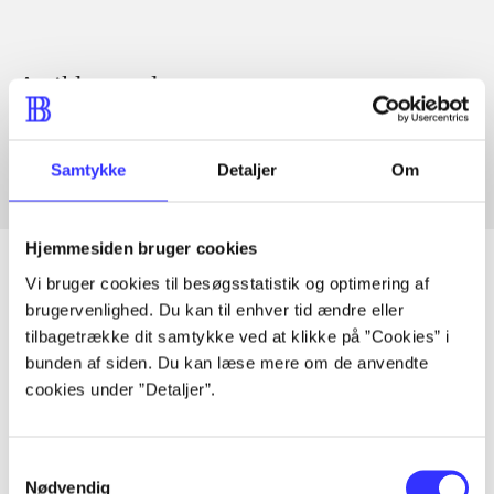
Artikler med samme emner
Fra
Samtykke
Detaljer
Om
Hjemmesiden bruger cookies
Vi bruger cookies til besøgsstatistik og optimering af
brugervenlighed. Du kan til enhver tid ændre eller
Artikler
tilbagetrække dit samtykke ved at klikke på ”Cookies” i
bunden af siden. Du kan læse mere om de anvendte
Alle registrerede artikler fordelt på udgivelser
cookies under ”Detaljer”.
...
Samtykkevalg
Nødvendig