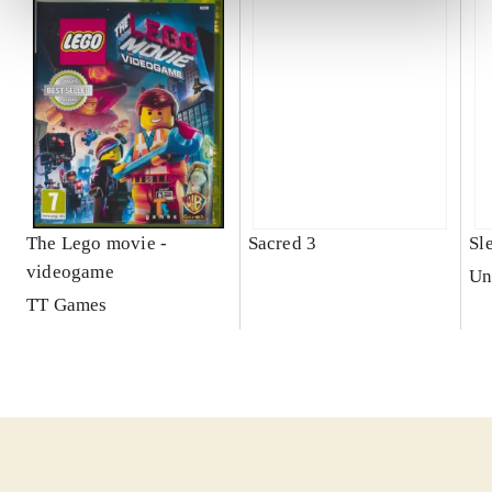
The Lego movie -
Sacred 3
Sl
videogame
Un
TT Games