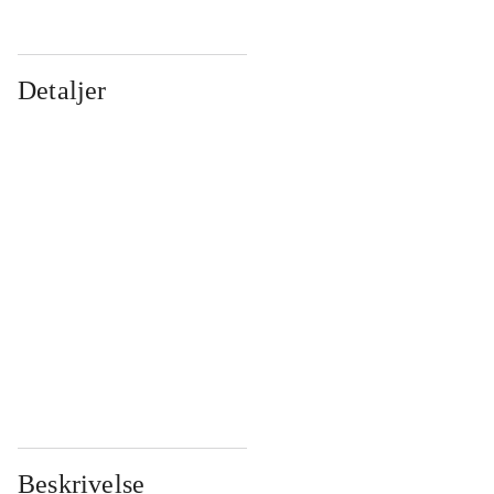
Detaljer
...
...
...
...
...
...
...
...
...
...
...
...
Beskrivelse