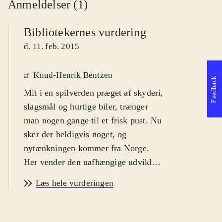
Anmeldelser (1)
Bibliotekernes vurdering
d. 11. feb. 2015
Knud-Henrik Bentzen
af
Feedback
Mit i en spilverden præget af skyderi,
slagsmål og hurtige biler, trænger
man nogen gange til et frisk pust. Nu
sker der heldigvis noget, og
nytænkningen kommer fra Norge.
Her vender den uafhængige udvikler
Rain Games nemlig op og ned på
Læs hele vurderingen
platformsgenren. For voksne
.
Teslagrad er et platformspil med
puzzle-elementer som finder sted i en