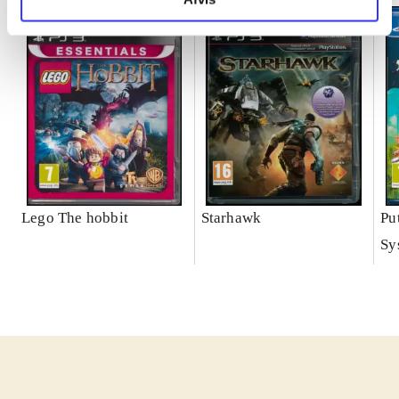
Lego The hobbit
Starhawk
Pu
Sy