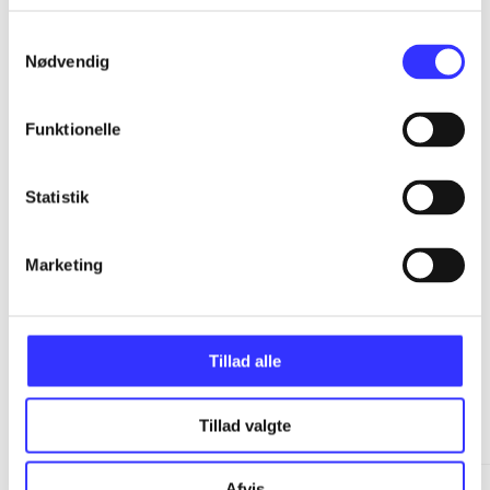
...
Samtykkevalg
Nødvendig
...
Funktionelle
...
Statistik
...
Marketing
Tillad alle
Minder om
Tillad valgte
Afvis