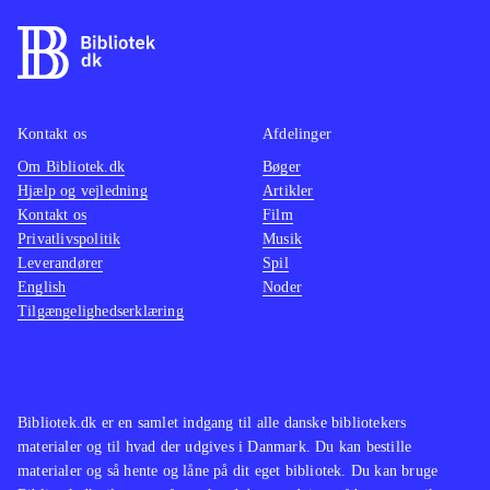
tid, og spilmekanikken er
gennemtænkt og spillets puzzles er
klogt udført. Desværre er spillet ofte
frustrerende da det er ulideligt svært
Kontakt os
Afdelinger
og absolut ikke giver ved dørene.
Om Bibliotek.dk
Bøger
Stadigt bliver man dog ved, da
Hjælp og vejledning
Artikler
universet simpelthen er alt for
Kontakt os
Film
fascinerende til at stoppe
.
Privatlivspolitik
Musik
Leverandører
Platformspil er der mange af, men
Spil
English
Noder
Teslagrads ordløse narrative stil og
Tilgængelighedserklæring
unikke visuelle design gør, at spillet
helt er sit eget
.
Bibliotek.dk er en samlet indgang til alle danske bibliotekers
materialer og til hvad der udgives i Danmark. Du kan bestille
materialer og så hente og låne på dit eget bibliotek. Du kan bruge