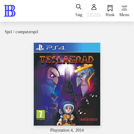
Søg
Log ind
Husk
Menu
Spil / computerspil
Playstation 4, 2014