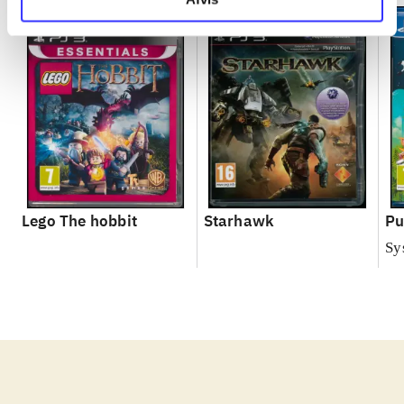
Lego The hobbit
Starhawk
Pu
Sy