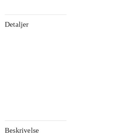
Detaljer
...
...
...
...
...
...
...
...
...
...
...
...
Beskrivelse