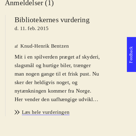
Anmeldelser (1)
Bibliotekernes vurdering
d. 11. feb. 2015
Knud-Henrik Bentzen
af
Feedback
Mit i en spilverden præget af skyderi,
slagsmål og hurtige biler, trænger
man nogen gange til et frisk pust. Nu
sker der heldigvis noget, og
nytænkningen kommer fra Norge.
Her vender den uafhængige udvikler
Rain Games nemlig op og ned på
Læs hele vurderingen
platformsgenren. For voksne
.
Teslagrad er et platformspil med
puzzle-elementer som finder sted i en