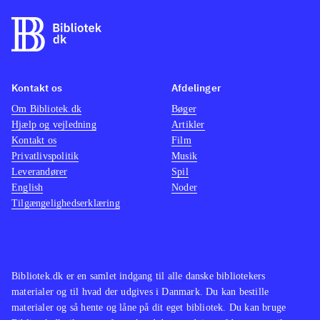
tid, og spilmekanikken er
gennemtænkt og spillets puzzles er
klogt udført. Desværre er spillet ofte
frustrerende da det er ulideligt svært
Kontakt os
Afdelinger
og absolut ikke giver ved dørene.
Om Bibliotek.dk
Bøger
Stadigt bliver man dog ved, da
Hjælp og vejledning
Artikler
universet simpelthen er alt for
Kontakt os
Film
fascinerende til at stoppe
.
Privatlivspolitik
Musik
Leverandører
Platformspil er der mange af, men
Spil
English
Noder
Teslagrads ordløse narrative stil og
Tilgængelighedserklæring
unikke visuelle design gør, at spillet
helt er sit eget
.
Bibliotek.dk er en samlet indgang til alle danske bibliotekers
materialer og til hvad der udgives i Danmark. Du kan bestille
materialer og så hente og låne på dit eget bibliotek. Du kan bruge