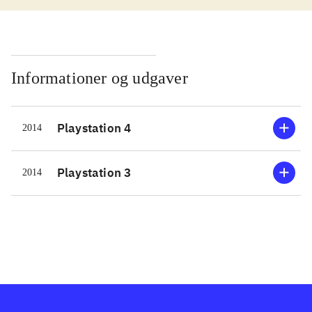
dystopisk unavngiven verden, med en
historie fortalt uden ord eller tekst.
Alt baseres på det visuelle. Historien
er blot et overordnet skelet om en
Informationer og udgaver
dreng der flygter fra en besat by. De
reelle udfordringer ligger i selve
Playstation 4
2014
måden man angriber opgaverne på.
Derfor behøver man ikke at følge
historien til punkt og prikke
.
Playstation 3
2014
Reelt er Teslagrad egentlig bare et
platformspil med en del
hjernevridende opgaver lagt ind på
strategiske steder. Men her hører
normaliteten så også op. Dets
østbloksæstetike visuelle udtryk er
både trist og charmerende på samme