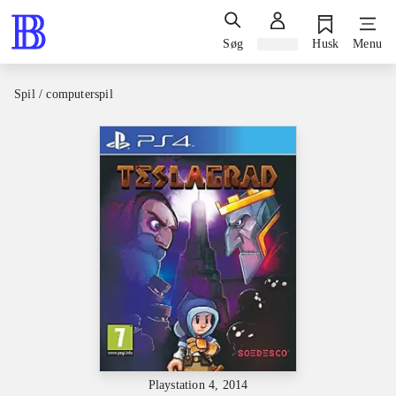
Søg
Log ind
Husk
Menu
Spil / computerspil
Playstation 4, 2014