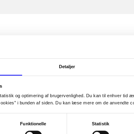
Detaljer
s
atistik og optimering af brugervenlighed. Du kan til enhver tid æn
ookies” i bunden af siden. Du kan læse mere om de anvendte co
Funktionelle
Statistik