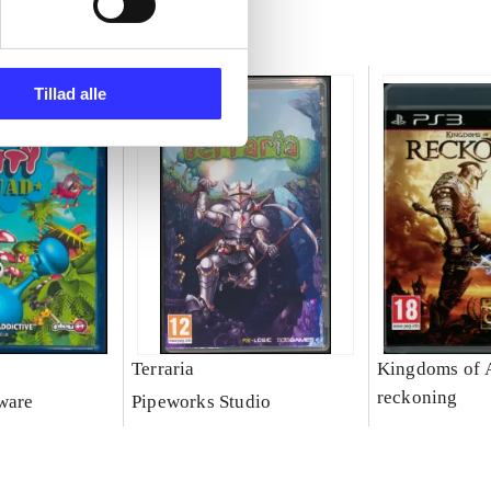
Tillad alle
Terraria
Kingdoms of 
reckoning
ware
Pipeworks Studio