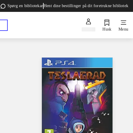
Spørg en bibliotekar
Hent dine bestillinger på dit foretrukne bibliotek
Log ind
Husk
Menu