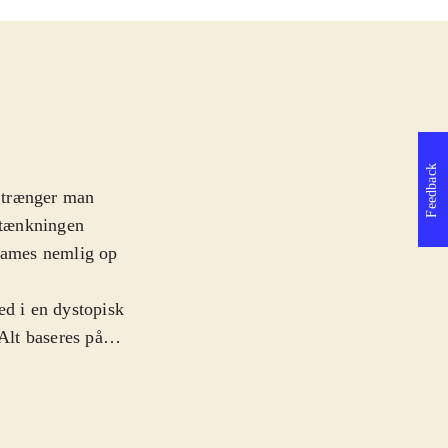
Feedback
, trænger man
nytænkningen
Games nemlig op
ed i en dystopisk
Alt baseres på
er flygter fra en
iber opgaverne
ke
.