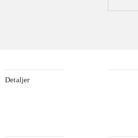
Detaljer
...
...
...
...