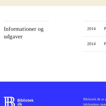
Reel
opga
Dets
tid,
Desv
Informationer og
2014
P
give
udgaver
fasc
2014
P
Plat
visu
Bibliotek.dk er 
bibliotekers mat