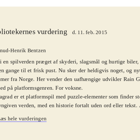
liotekernes vurdering
d. 11. feb. 2015
nud-Henrik Bentzen
i en spilverden præget af skyderi, slagsmål og hurtige biler
n gange til et frisk pust. Nu sker der heldigvis noget, og 
mer fra Norge. Her vender den uafhængige udvikler Rain 
ed på platformsgenren. For voksne
.
agrad er et platformspil med puzzle-elementer som finder st
ngiven verden, med en historie fortalt uden ord eller tekst. 
visuelle. Historien er blot et overordnet skelet om en dreng d
æs hele vurderingen
t by. De reelle udfordringer ligger i selve måden man angr
Derfor behøver man ikke at følge historien til punkt og prik