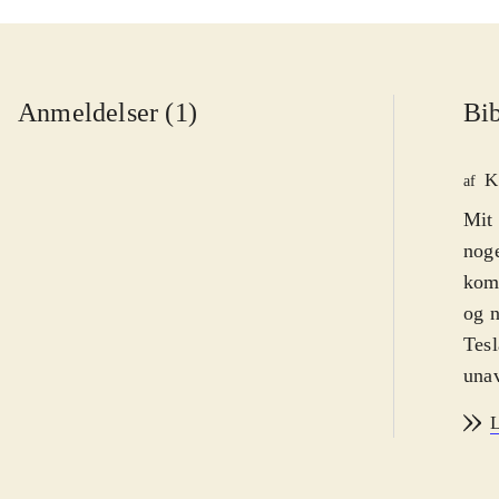
Anmeldelser (1)
Bib
K
af
Mit 
noge
kom
og n
Tesl
unav
det 
L
besa
på. 