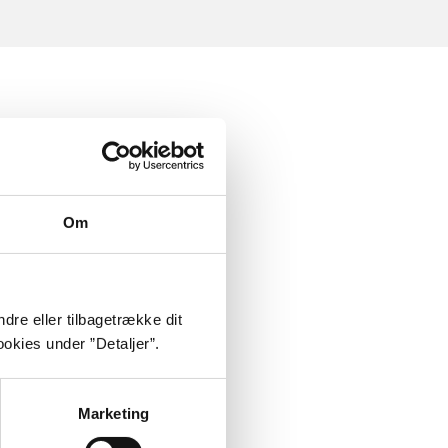
Om
dre eller tilbagetrække dit
okies under ”Detaljer”.
Marketing