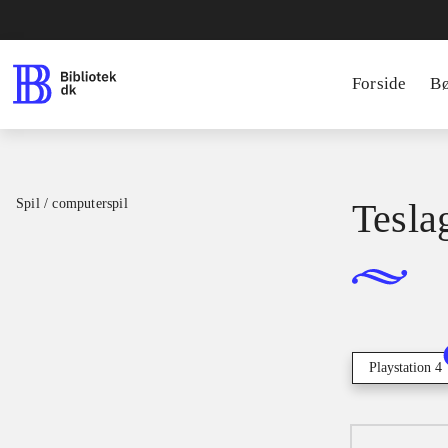
Forside
B
Spil / computerspil
Tesla
Playstation 4