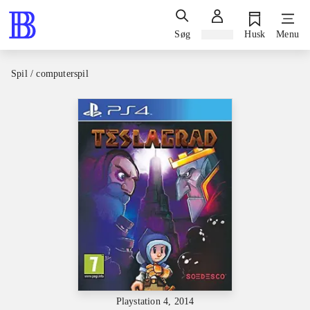
Søg
Log ind
Husk
Menu
Spil / computerspil
Playstation 4, 2014