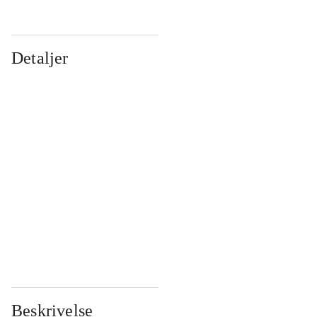
Detaljer
...
...
...
...
...
...
...
...
...
...
...
...
Beskrivelse