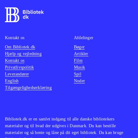
tid, og spilmekanikken er
gennemtænkt og spillets puzzles er
klogt udført. Desværre er spillet ofte
frustrerende da det er ulideligt svært
Kontakt os
Afdelinger
og absolut ikke giver ved dørene.
Om Bibliotek.dk
Bøger
Stadigt bliver man dog ved, da
Hjælp og vejledning
Artikler
universet simpelthen er alt for
Kontakt os
Film
fascinerende til at stoppe
.
Privatlivspolitik
Musik
Leverandører
Platformspil er der mange af, men
Spil
English
Noder
Teslagrads ordløse narrative stil og
Tilgængelighedserklæring
unikke visuelle design gør, at spillet
helt er sit eget
.
Bibliotek.dk er en samlet indgang til alle danske bibliotekers
materialer og til hvad der udgives i Danmark. Du kan bestille
materialer og så hente og låne på dit eget bibliotek. Du kan bruge