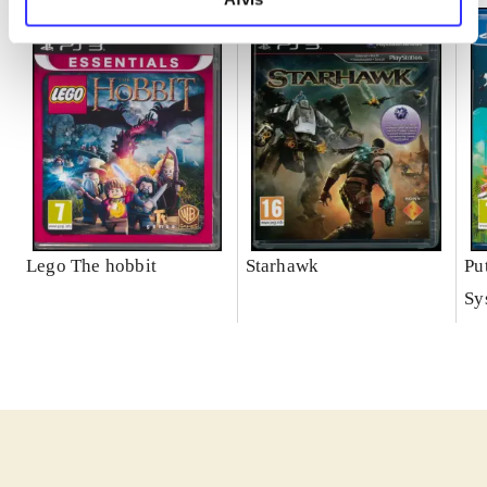
Lego The hobbit
Starhawk
Pu
Sy