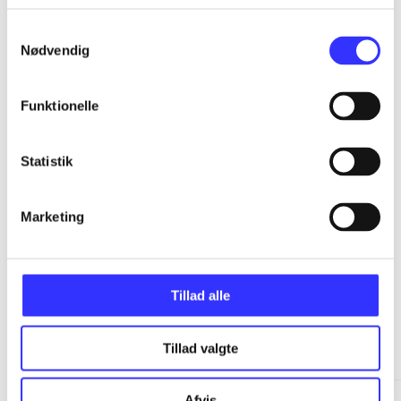
...
Samtykkevalg
Nødvendig
...
Funktionelle
...
Statistik
...
Marketing
Tillad alle
Minder om
Tillad valgte
Afvis