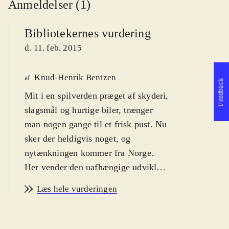
Anmeldelser (1)
Bibliotekernes vurdering
d. 11. feb. 2015
Knud-Henrik Bentzen
af
Feedback
Mit i en spilverden præget af skyderi,
slagsmål og hurtige biler, trænger
man nogen gange til et frisk pust. Nu
sker der heldigvis noget, og
nytænkningen kommer fra Norge.
Her vender den uafhængige udvikler
Rain Games nemlig op og ned på
Læs hele vurderingen
platformsgenren. For voksne
.
Teslagrad er et platformspil med
puzzle-elementer som finder sted i en