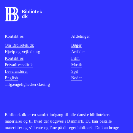
tid, og spilmekanikken er
gennemtænkt og spillets puzzles er
klogt udført. Desværre er spillet ofte
frustrerende da det er ulideligt svært
Kontakt os
Afdelinger
og absolut ikke giver ved dørene.
Om Bibliotek.dk
Bøger
Stadigt bliver man dog ved, da
Hjælp og vejledning
Artikler
universet simpelthen er alt for
Kontakt os
Film
fascinerende til at stoppe
.
Privatlivspolitik
Musik
Leverandører
Platformspil er der mange af, men
Spil
English
Noder
Teslagrads ordløse narrative stil og
Tilgængelighedserklæring
unikke visuelle design gør, at spillet
helt er sit eget
.
Bibliotek.dk er en samlet indgang til alle danske bibliotekers
materialer og til hvad der udgives i Danmark. Du kan bestille
materialer og så hente og låne på dit eget bibliotek. Du kan bruge