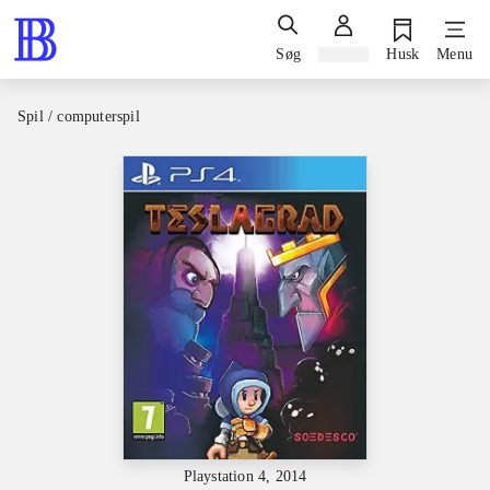
Søg
Log ind
Husk
Menu
Spil / computerspil
Playstation 4, 2014