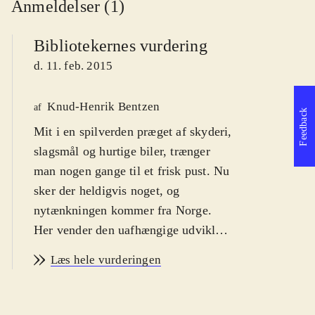
Anmeldelser (1)
Bibliotekernes vurdering
d. 11. feb. 2015
Knud-Henrik Bentzen
af
Feedback
Mit i en spilverden præget af skyderi,
slagsmål og hurtige biler, trænger
man nogen gange til et frisk pust. Nu
sker der heldigvis noget, og
nytænkningen kommer fra Norge.
Her vender den uafhængige udvikler
Rain Games nemlig op og ned på
Læs hele vurderingen
platformsgenren. For voksne
.
Teslagrad er et platformspil med
puzzle-elementer som finder sted i en