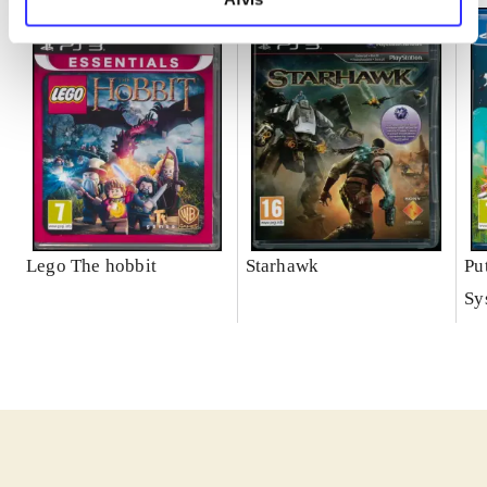
Lego The hobbit
Starhawk
Pu
Sy