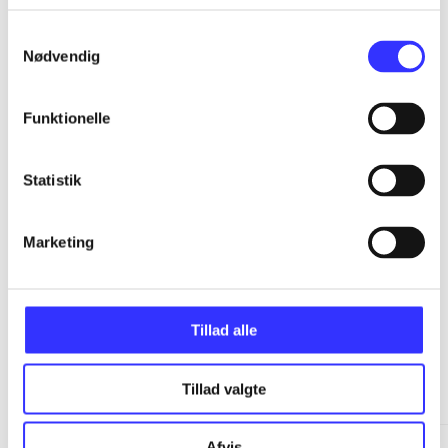
...
Samtykkevalg
Nødvendig
...
Funktionelle
...
Statistik
...
Marketing
Tillad alle
Minder om
Tillad valgte
Afvis