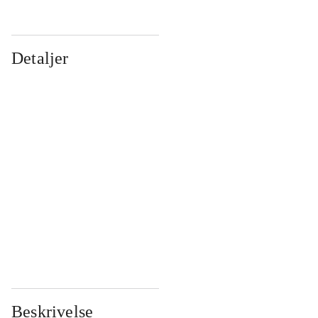
Detaljer
...
...
...
...
...
...
...
...
...
...
...
...
Beskrivelse