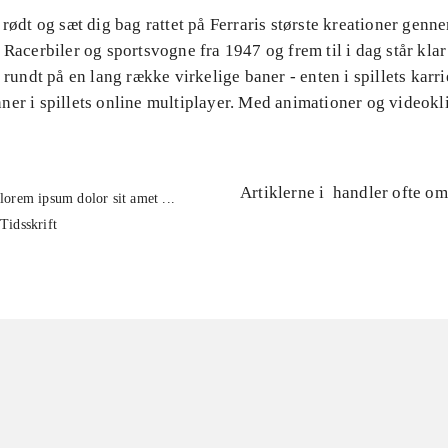
 rødt og sæt dig bag rattet på Ferraris største kreationer genn
 Racerbiler og sportsvogne fra 1947 og frem til i dag står klar 
t rundt på en lang række virkelige baner - enten i spillets karri
er i spillets online multiplayer. Med animationer og videokl
Artiklerne i
handler ofte om
lorem ipsum dolor sit amet ...
Tidsskrift