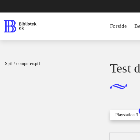
Forside
B
Spil / computerspil
Test d
Playstation 3