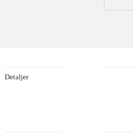
Detaljer
...
...
...
...