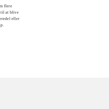
em flere
til at blive
eredel eller
ip.