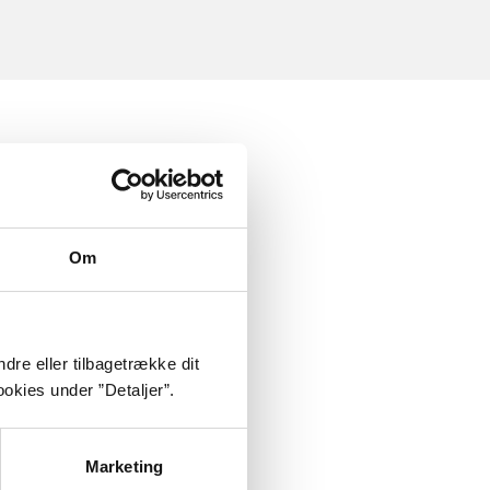
Om
dre eller tilbagetrække dit
okies under ”Detaljer”.
Marketing