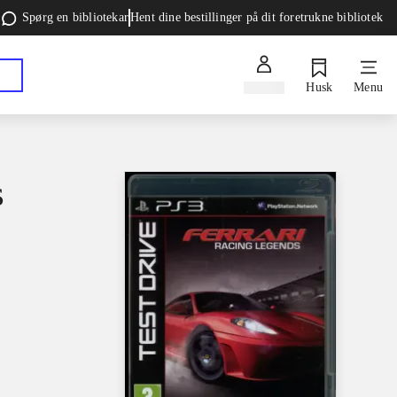
Spørg en bibliotekar
Hent dine bestillinger på dit foretrukne bibliotek
Log ind
Husk
Menu
s