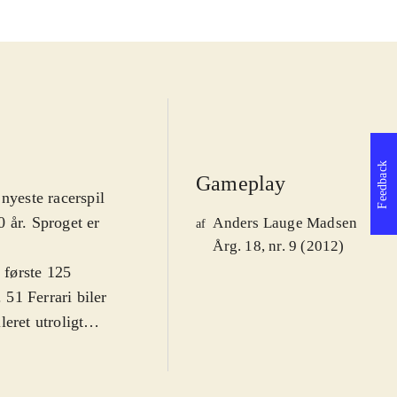
Feedback
Gameplay
nyeste racerspil
0 år. Sproget er
Anders Lauge Madsen
af
Årg. 18, nr. 9 (2012)
 første 125
 51 Ferrari biler
leret utroligt
kan køres af
er i multiplayer.
nnemføre simple