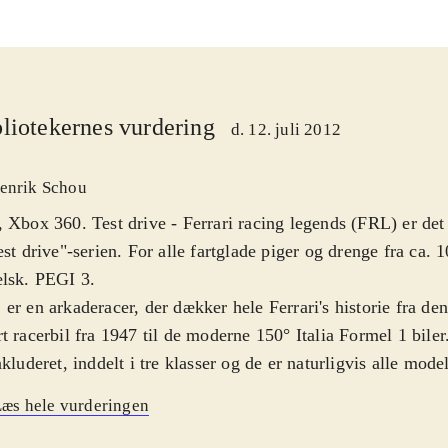
liotekernes vurdering
d. 12. juli 2012
enrik Schou
 Xbox 360. Test drive - Ferrari racing legends (FRL) er det 
est drive"-serien. For alle fartglade piger og drenge fra ca. 1
elsk. PEGI 3
.
er en arkaderacer, der dækker hele Ferrari's historie fra den
t racerbil fra 1947 til de moderne 150° Italia Formel 1 biler.
nkluderet, inddelt i tre klasser og de er naturligvis alle model
ist, så de både lyder og ligner den rigtige vare. Disse biler 
æs hele vurderingen
leren på 39 virkelige racerbaner i forskellige typer af løb ell
lets centrale del er en Career mode, hvor spilleren skal ge