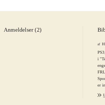
Anmeldelser (2)
Bib
H
af
PS3,
i "T
eng
FRL 
Spor
er i
præc
L
spil
Spil