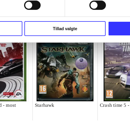
Tillad valgte
d - most
Starhawk
Crash time 5 