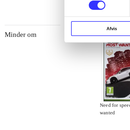
Afvis
Minder om
Need for spee
wanted