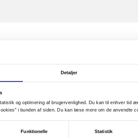
Detaljer
s
atistik og optimering af brugervenlighed. Du kan til enhver tid æn
ookies” i bunden af siden. Du kan læse mere om de anvendte co
Funktionelle
Statistik