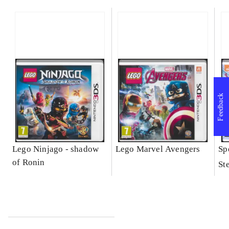
Feedback
Lego Ninjago - shadow
Lego Marvel Avengers
Sp
of Ronin
St