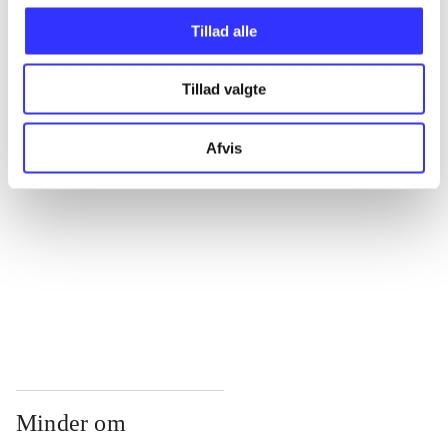
...
Tillad alle
...
Tillad valgte
...
Afvis
...
...
Minder om