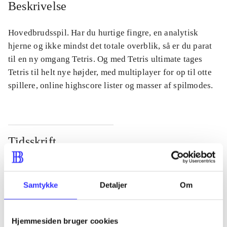
Beskrivelse
Hovedbrudsspil. Har du hurtige fingre, en analytisk
hjerne og ikke mindst det totale overblik, så er du parat
til en ny omgang Tetris. Og med Tetris ultimate tages
Tetris til helt nye højder, med multiplayer for op til otte
spillere, online highscore lister og masser af spilmodes.
Tidsskrift
Artiklen er en del af
lorem ipsum dolor sit amet ...
Samtykke
Detaljer
Om
Tidsskrift
Artiklerne i
handler ofte om
Hjemmesiden bruger cookies