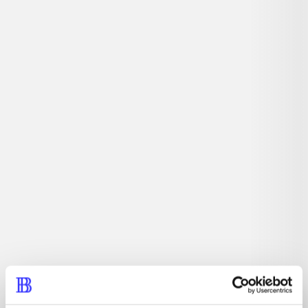
Beskrivelse
Hovedbrudsspil. Har du hurtige fingre, en analytisk
hjerne og ikke mindst det totale overblik, så er du parat
til en ny omgang Tetris. Og med Tetris ultimate tages
Tetris til helt nye højder, med multiplayer for op til otte
spillere, online highscore lister og masser af spilmodes.
Tidsskrift
Artiklen er en del af
lorem ipsum dolor sit amet ...
Tidsskrift
Artiklerne i
handler ofte om