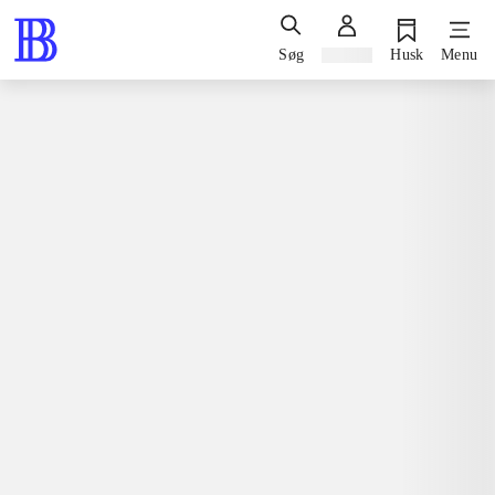
Søg
Log ind
Husk
Menu
Spil / computerspil
Nintendo 3ds, 2014
Tetris ultimate
Aleksej Pajitnov
Nintendo 3ds