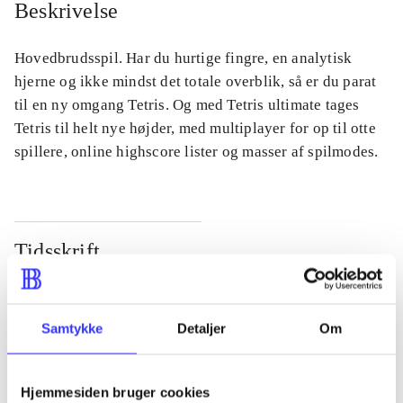
Beskrivelse
Hovedbrudsspil. Har du hurtige fingre, en analytisk
hjerne og ikke mindst det totale overblik, så er du parat
til en ny omgang Tetris. Og med Tetris ultimate tages
Tetris til helt nye højder, med multiplayer for op til otte
spillere, online highscore lister og masser af spilmodes.
Tidsskrift
Artiklen er en del af
lorem ipsum dolor sit amet ...
Samtykke
Detaljer
Om
Tidsskrift
Artiklerne i
handler ofte om
Hjemmesiden bruger cookies