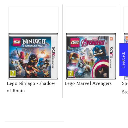
Feedback
Lego Ninjago - shadow
Lego Marvel Avengers
Sp
of Ronin
St