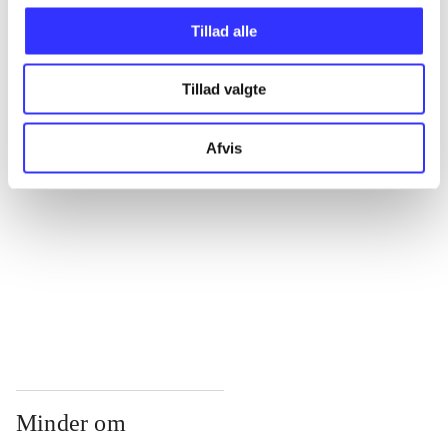
...
Tillad alle
...
Tillad valgte
...
Afvis
...
...
Minder om