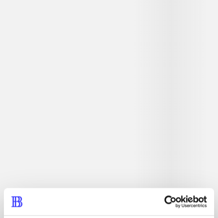
Beskrivelse
Hovedbrudsspil. Har du hurtige fingre, en analytisk
hjerne og ikke mindst det totale overblik, så er du parat
til en ny omgang Tetris. Og med Tetris ultimate tages
Tetris til helt nye højder, med multiplayer for op til otte
spillere, online highscore lister og masser af spilmodes.
Tidsskrift
Artiklen er en del af
lorem ipsum dolor sit amet ...
Tidsskrift
Artiklerne i
handler ofte om