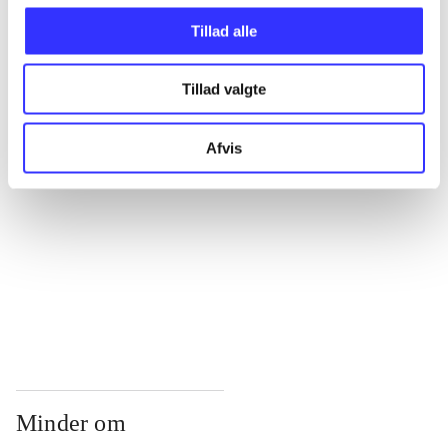
...
Tillad alle
...
Tillad valgte
...
Afvis
...
...
Minder om