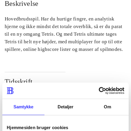
Beskrivelse
Hovedbrudsspil. Har du hurtige fingre, en analytisk
hjerne og ikke mindst det totale overblik, så er du parat
til en ny omgang Tetris. Og med Tetris ultimate tages
Tetris til helt nye højder, med multiplayer for op til otte
spillere, online highscore lister og masser af spilmodes.
Tidsskrift
Artiklen er en del af
lorem ipsum dolor sit amet ...
Samtykke
Detaljer
Om
Tidsskrift
Artiklerne i
handler ofte om
Hjemmesiden bruger cookies