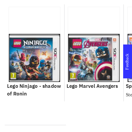
Feedback
Lego Ninjago - shadow
Lego Marvel Avengers
Sp
of Ronin
St