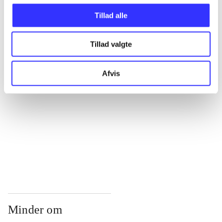
...
Tillad alle
...
Tillad valgte
...
Afvis
...
...
Minder om