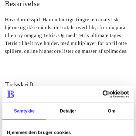
Beskrivelse
Hovedbrudsspil. Har du hurtige fingre, en analytisk
hjerne og ikke mindst det totale overblik, så er du parat
til en ny omgang Tetris. Og med Tetris ultimate tages
Tetris til helt nye højder, med multiplayer for op til otte
spillere, online highscore lister og masser af spilmodes.
Tidsskrift
Artiklen er en del af
lorem ipsum dolor sit amet ...
Samtykke
Detaljer
Om
Tidsskrift
Artiklerne i
handler ofte om
Hjemmesiden bruger cookies