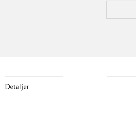
Detaljer
...
...
...
...