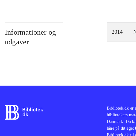
Informationer og
2014
N
udgaver
Bibliotek.dk er 
bibliotekers mat
Danmark. Du kan
låne på dit eget
Bibliotek.dk til