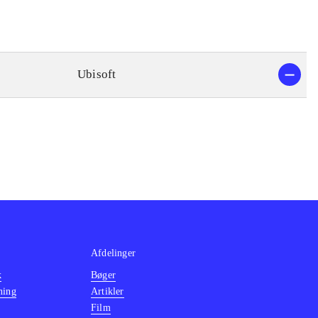
Ubisoft
Afdelinger
k
Bøger
ning
Artikler
Film