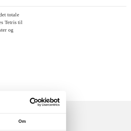
det totale
s Tetris til
ster og
Om