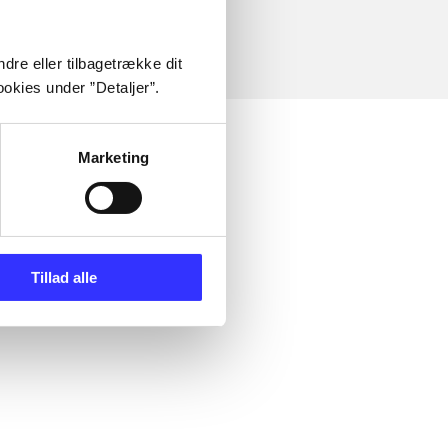
dre eller tilbagetrække dit
okies under ”Detaljer”.
Marketing
Tillad alle