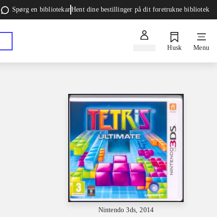
Spørg en bibliotekar
Hent dine bestillinger på dit foretrukne bibliotek
Log ind
Husk
Menu
Nintendo 3ds, 2014