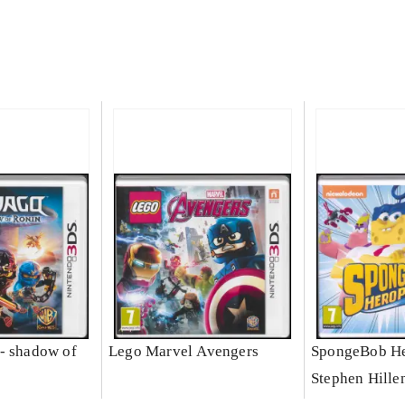
- shadow of
Lego Marvel Avengers
SpongeBob He
Stephen Hille