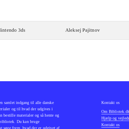
intendo 3ds
Aleksej Pajitnov
en samlet indgang til alle danske
Kontakt os
erialer og til hvad der udgives i
Om Bibliotek.d
 bestille materialer og så hente og
Hjælp og vejled
 bibliotek. Du kan bruge
Kontakt os
 at søge frem, hvad der er udgivet af