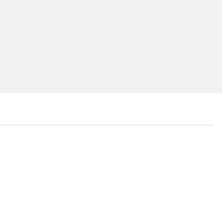
...
...