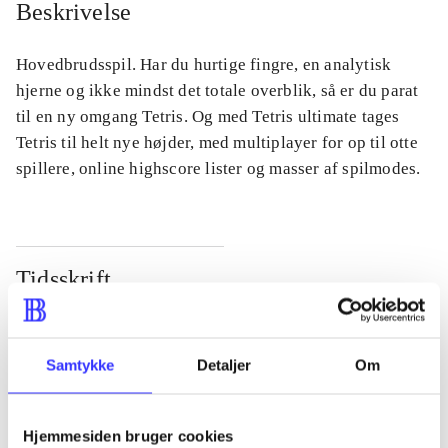
Beskrivelse
Hovedbrudsspil. Har du hurtige fingre, en analytisk
hjerne og ikke mindst det totale overblik, så er du parat
til en ny omgang Tetris. Og med Tetris ultimate tages
Tetris til helt nye højder, med multiplayer for op til otte
spillere, online highscore lister og masser af spilmodes.
Tidsskrift
Artiklen er en del af
lorem ipsum dolor sit amet ...
Samtykke
Detaljer
Om
Tidsskrift
Artiklerne i
handler ofte om
Hjemmesiden bruger cookies