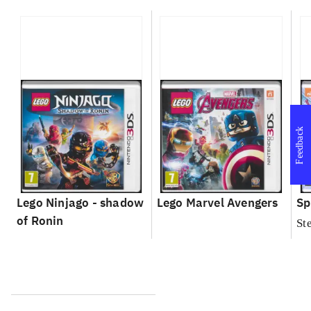
Feedback
Lego Ninjago - shadow
Lego Marvel Avengers
Sp
of Ronin
St