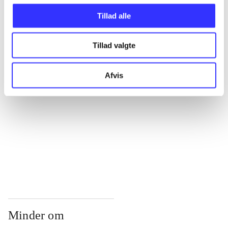
...
Tillad alle
...
Tillad valgte
...
Afvis
...
...
Minder om