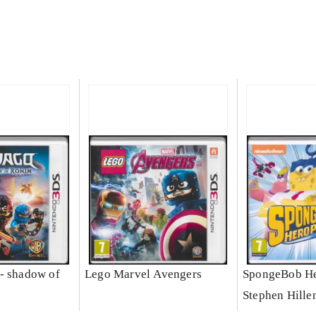
- shadow of
Lego Marvel Avengers
SpongeBob He
Stephen Hille