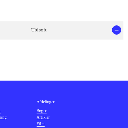
Ubisoft
Afdelinger
k
Bøger
ning
Artikler
Film