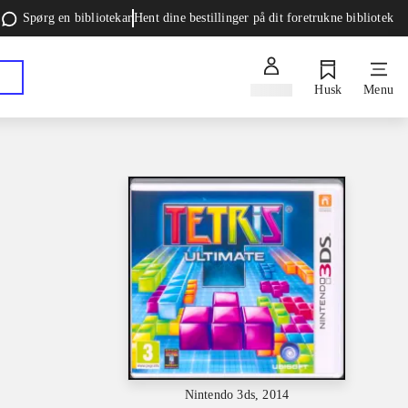
Spørg en bibliotekar
Hent dine bestillinger på dit foretrukne bibliotek
Log ind
Husk
Menu
Nintendo 3ds, 2014