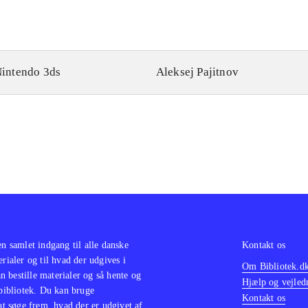
intendo 3ds
Aleksej Pajitnov
en samlet indgang til alle danske
Kontakt os
erialer og til hvad der udgives i
Om Bibliotek.d
 bestille materialer og så hente og
Hjælp og vejled
 bibliotek. Du kan bruge
Kontakt os
 at søge frem, hvad der er udgivet af