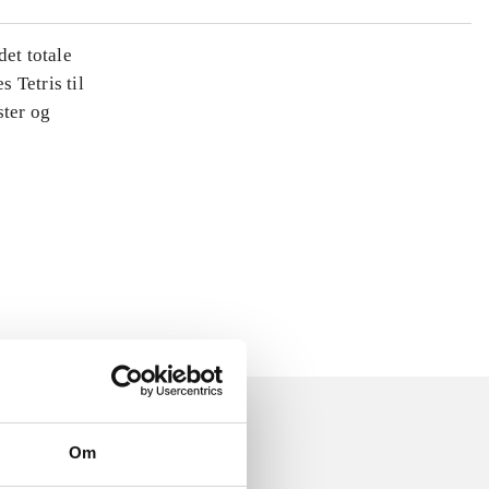
det totale
s Tetris til
ster og
Om