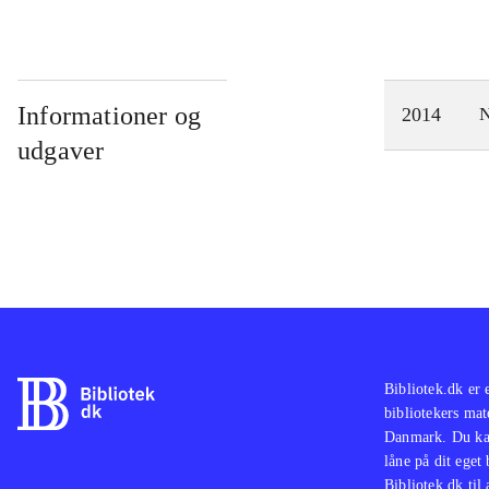
Informationer og
2014
N
udgaver
Bibliotek.dk er 
bibliotekers mat
Danmark. Du kan
låne på dit eget
Bibliotek.dk til