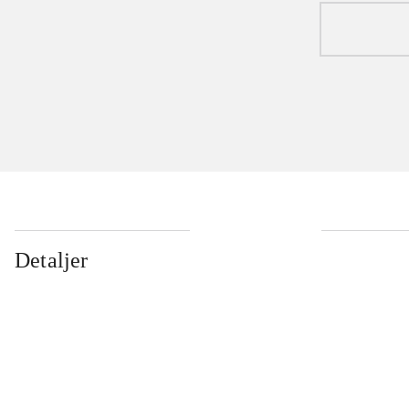
Detaljer
...
...
...
...