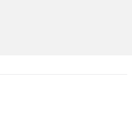
...
...