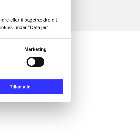
dre eller tilbagetrække dit
okies under ”Detaljer”.
Marketing
Tillad alle