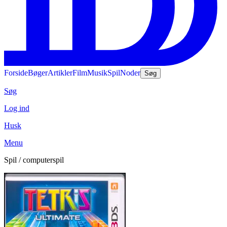
Forside
Bøger
Artikler
Film
Musik
Spil
Noder
Søg
Søg
Log ind
Husk
Menu
Spil / computerspil