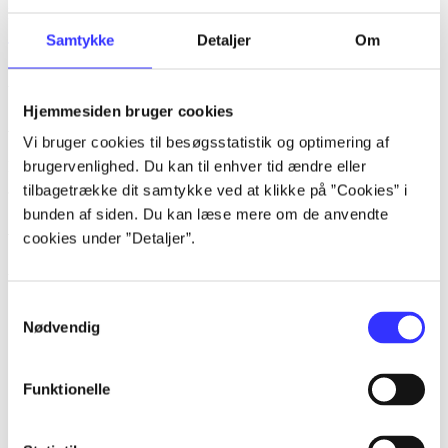
lorem ipsum dolor sit amet ...
Samtykke
Detaljer
Om
Tidsskrift
Artiklerne i
handler ofte om
Hjemmesiden bruger cookies
Artikler med samme emner
Vi bruger cookies til besøgsstatistik og optimering af
brugervenlighed. Du kan til enhver tid ændre eller
Fra
tilbagetrække dit samtykke ved at klikke på ”Cookies” i
bunden af siden. Du kan læse mere om de anvendte
Artikler
cookies under ”Detaljer”.
Alle registrerede artikler fordelt på udgivelser
...
Samtykkevalg
Nødvendig
...
...
Funktionelle
...
...