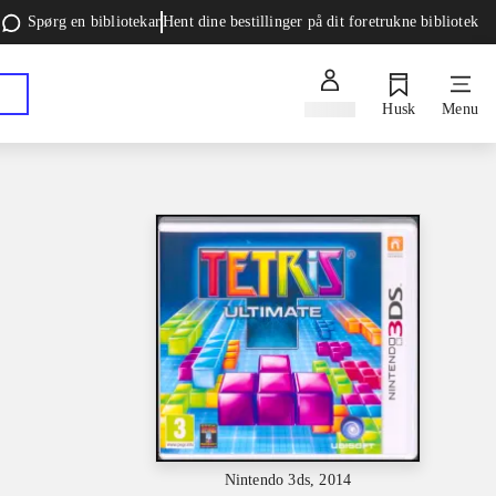
Spørg en bibliotekar
Hent dine bestillinger på dit foretrukne bibliotek
Log ind
Husk
Menu
Nintendo 3ds, 2014