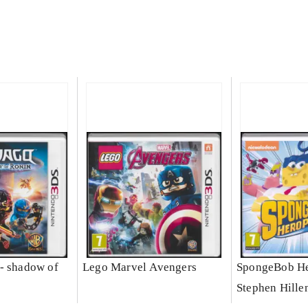
- shadow of
Lego Marvel Avengers
SpongeBob He
Stephen Hille