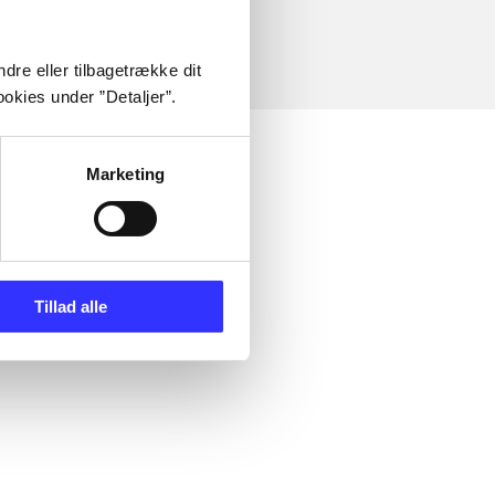
dre eller tilbagetrække dit
okies under ”Detaljer”.
Marketing
Tillad alle