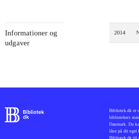
Informationer og
2014
N
udgaver
Bibliotek.dk er 
bibliotekers mat
Danmark. Du kan
låne på dit eget
Bibliotek.dk til