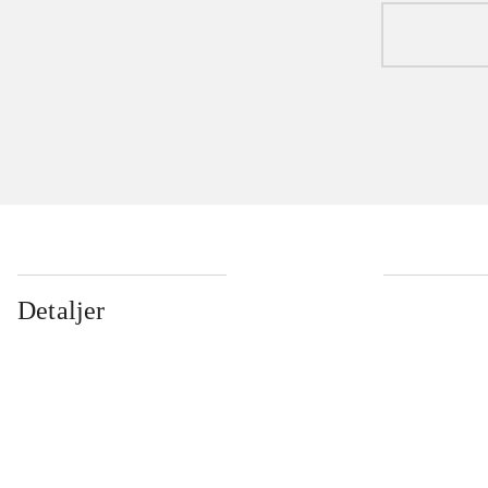
Detaljer
...
...
...
...