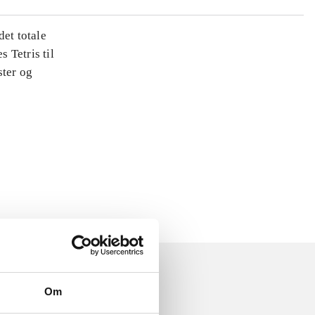
det totale
s Tetris til
ster og
Om