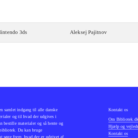
intendo 3ds
Aleksej Pajitnov
en samlet indgang til alle danske
Kontakt os
erialer og til hvad der udgives i
Om Bibliotek.d
 bestille materialer og så hente og
Hjælp og vejled
 bibliotek. Du kan bruge
Kontakt os
 at søge frem, hvad der er udgivet af