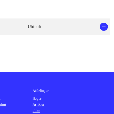
Ubisoft
Afdelinger
k
Bøger
ning
Artikler
Film