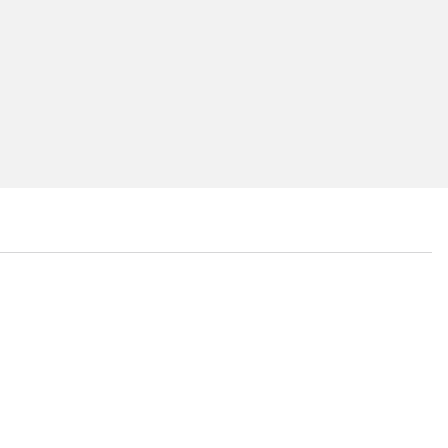
...
...