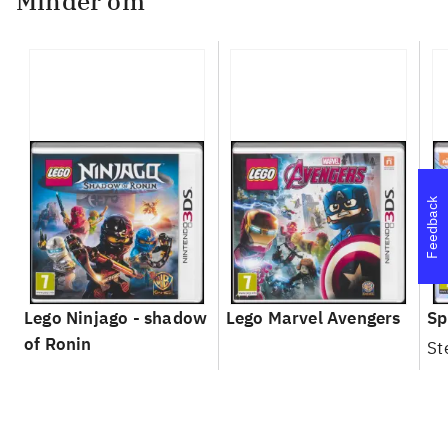
Minder om
Feedback
Lego Ninjago - shadow
Lego Marvel Avengers
Sp
of Ronin
St