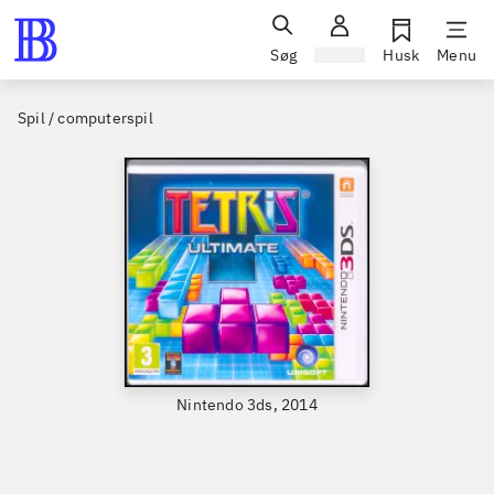
Søg
Log ind
Husk
Menu
Spil / computerspil
Nintendo 3ds, 2014