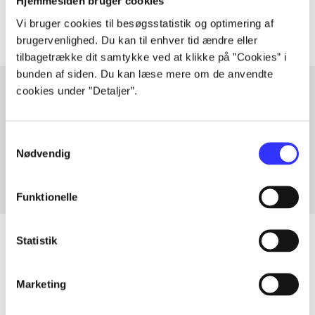
Artiklerne i
handler ofte om
Hjemmesiden bruger cookies
Vi bruger cookies til besøgsstatistik og optimering af
brugervenlighed. Du kan til enhver tid ændre eller
tilbagetrække dit samtykke ved at klikke på ”Cookies” i
bunden af siden. Du kan læse mere om de anvendte
cookies under ”Detaljer”.
Artikler med samme emner
Samtykkevalg
Fra
Nødvendig
Funktionelle
Statistik
Artikler
Marketing
Alle registrerede artikler fordelt på udgivelser