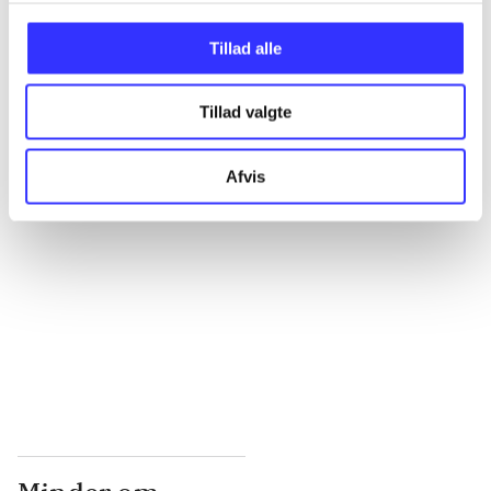
...
Tillad alle
Tillad valgte
...
Afvis
...
...
...