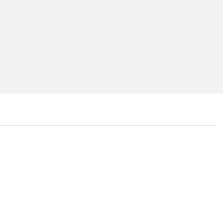
...
...