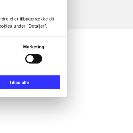
dre eller tilbagetrække dit
okies under ”Detaljer”.
Marketing
Tillad alle