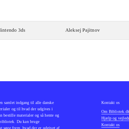
intendo 3ds
Aleksej Pajitnov
en samlet indgang til alle danske
Kontakt os
erialer og til hvad der udgives i
Om Bibliotek.d
 bestille materialer og så hente og
Hjælp og vejled
 bibliotek. Du kan bruge
Kontakt os
 at søge frem, hvad der er udgivet af