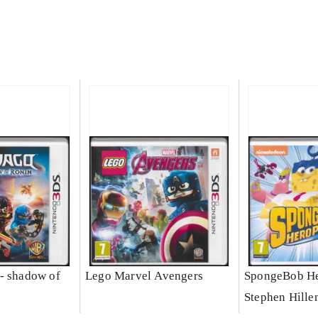
- shadow of
Lego Marvel Avengers
SpongeBob He
Stephen Hille