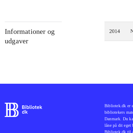
Informationer og
2014
N
udgaver
Bibliotek.dk er 
bibliotekers mat
Danmark. Du kan
låne på dit eget
Bibliotek.dk til