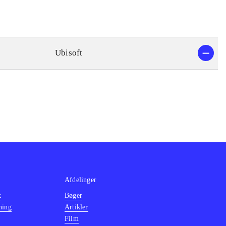
Ubisoft
Afdelinger
k
Bøger
ning
Artikler
Film