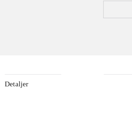
Detaljer
...
...
...
...