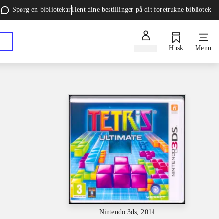
Spørg en bibliotekar
Hent dine bestillinger på dit foretrukne bibliotek
Log ind
Husk
Menu
Nintendo 3ds, 2014