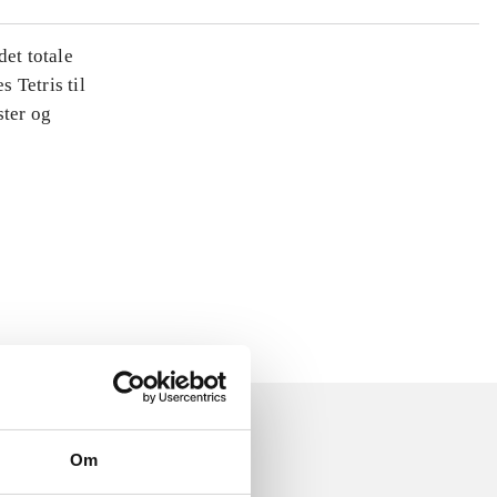
det totale
s Tetris til
ster og
Om