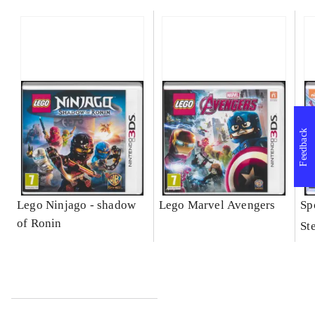
Feedback
Lego Ninjago - shadow
Lego Marvel Avengers
Sp
of Ronin
St