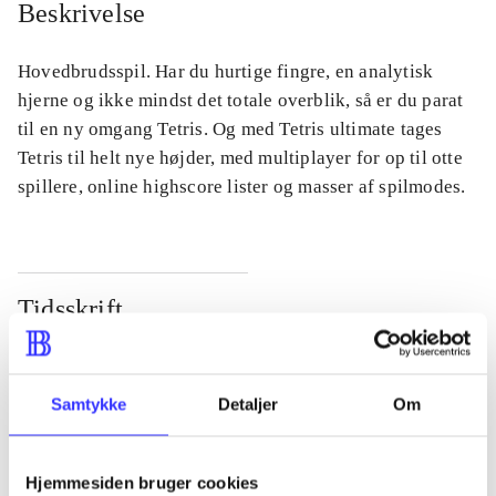
Beskrivelse
Hovedbrudsspil. Har du hurtige fingre, en analytisk
hjerne og ikke mindst det totale overblik, så er du parat
til en ny omgang Tetris. Og med Tetris ultimate tages
Tetris til helt nye højder, med multiplayer for op til otte
spillere, online highscore lister og masser af spilmodes.
Tidsskrift
Artiklen er en del af
lorem ipsum dolor sit amet ...
Samtykke
Detaljer
Om
Tidsskrift
Artiklerne i
handler ofte om
Hjemmesiden bruger cookies