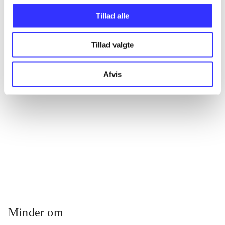
...
Tillad alle
...
Tillad valgte
...
Afvis
...
...
Minder om