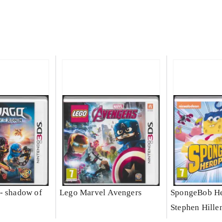
- shadow of
Lego Marvel Avengers
SpongeBob He
Stephen Hille