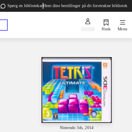
Spørg en bibliotekar
Hent dine bestillinger på dit foretrukne bibliotek
Log ind
Husk
Menu
Nintendo 3ds, 2014