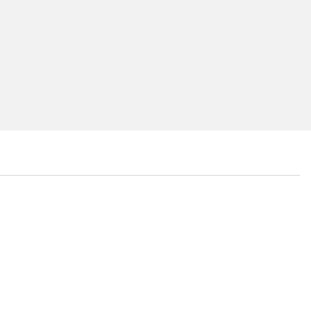
...
...