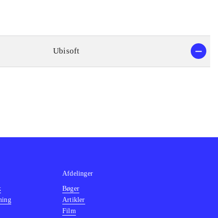
Ubisoft
Afdelinger
k
Bøger
ning
Artikler
Film