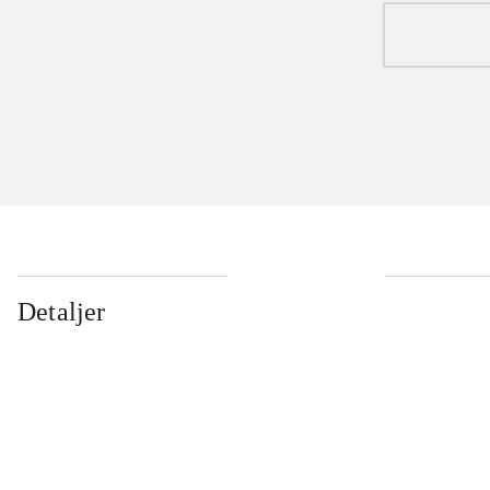
Detaljer
...
...
...
...