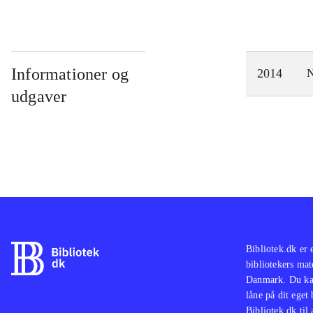
Informationer og
2014
N
udgaver
Bibliotek.dk er 
bibliotekers mat
Danmark. Du kan
låne på dit eget
Bibliotek.dk til