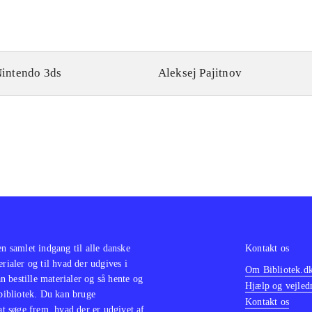
intendo 3ds
Aleksej Pajitnov
en samlet indgang til alle danske
Kontakt os
erialer og til hvad der udgives i
Om Bibliotek.d
 bestille materialer og så hente og
Hjælp og vejled
 bibliotek. Du kan bruge
Kontakt os
 at søge frem, hvad der er udgivet af