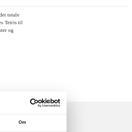
det totale
s Tetris til
ster og
Om