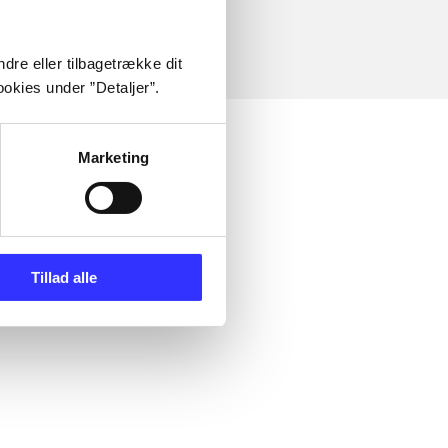
dre eller tilbagetrække dit
okies under ”Detaljer”.
Marketing
Tillad alle