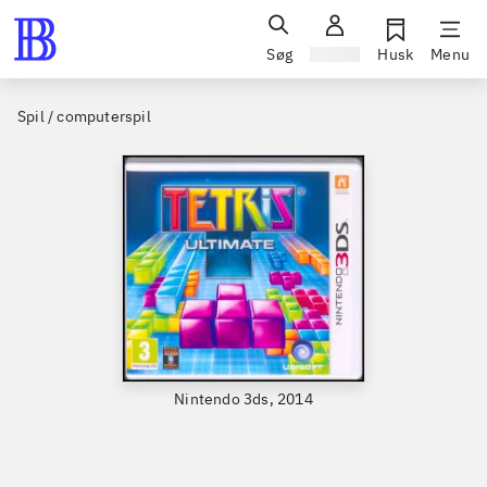
Søg
Log ind
Husk
Menu
Spil / computerspil
Nintendo 3ds, 2014