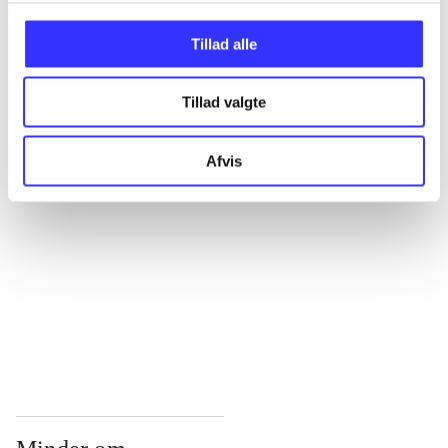
...
Tillad alle
Tillad valgte
...
Afvis
...
...
...