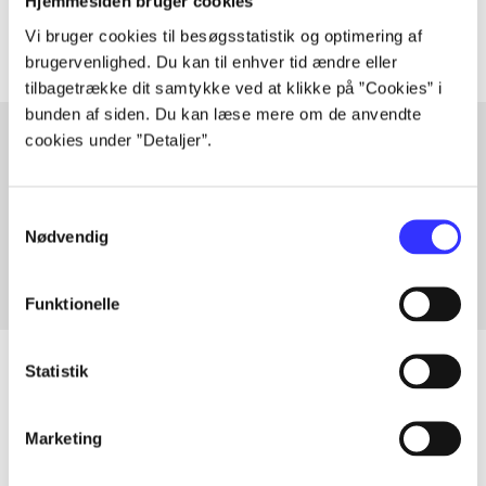
Artiklerne i
handler ofte om
Hjemmesiden bruger cookies
Vi bruger cookies til besøgsstatistik og optimering af
brugervenlighed. Du kan til enhver tid ændre eller
tilbagetrække dit samtykke ved at klikke på ”Cookies” i
bunden af siden. Du kan læse mere om de anvendte
cookies under ”Detaljer”.
Artikler med samme emner
Samtykkevalg
Fra
Nødvendig
Funktionelle
Statistik
Artikler
Marketing
Alle registrerede artikler fordelt på udgivelser