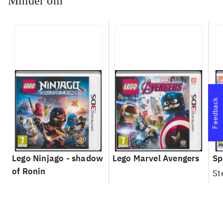
Minder om
Feedback
Lego Ninjago - shadow
Lego Marvel Avengers
Sp
of Ronin
St