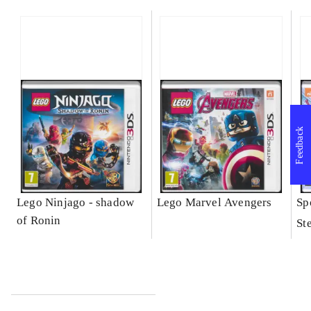
Feedback
Lego Ninjago - shadow
Lego Marvel Avengers
Sp
of Ronin
St