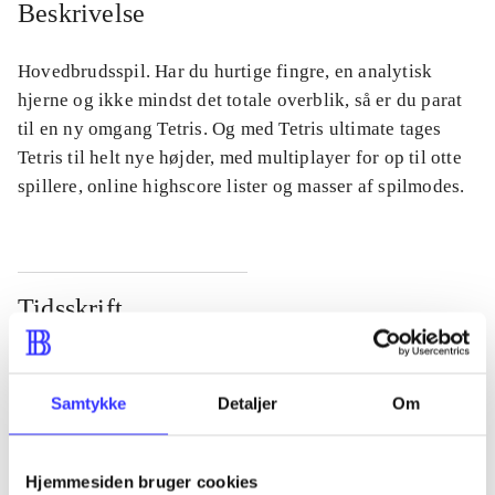
Beskrivelse
Hovedbrudsspil. Har du hurtige fingre, en analytisk
hjerne og ikke mindst det totale overblik, så er du parat
til en ny omgang Tetris. Og med Tetris ultimate tages
Tetris til helt nye højder, med multiplayer for op til otte
spillere, online highscore lister og masser af spilmodes.
Tidsskrift
Artiklen er en del af
lorem ipsum dolor sit amet ...
Samtykke
Detaljer
Om
Tidsskrift
Artiklerne i
handler ofte om
Hjemmesiden bruger cookies