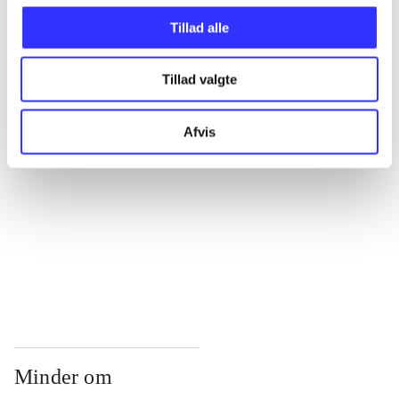
...
Tillad alle
...
Tillad valgte
...
Afvis
...
...
Minder om