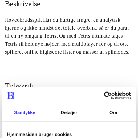
Beskrivelse
Hovedbrudsspil. Har du hurtige fingre, en analytisk
hjerne og ikke mindst det totale overblik, så er du parat
til en ny omgang Tetris. Og med Tetris ultimate tages
Tetris til helt nye højder, med multiplayer for op til otte
spillere, online highscore lister og masser af spilmodes.
Tidsskrift
Artiklen er en del af
lorem ipsum dolor sit amet ...
Samtykke
Detaljer
Om
Tidsskrift
Artiklerne i
handler ofte om
Hjemmesiden bruger cookies