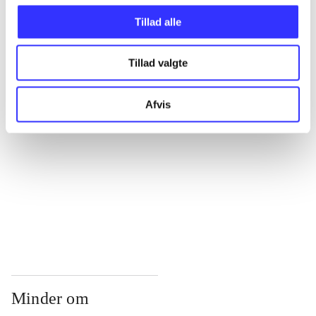
...
Tillad alle
...
Tillad valgte
...
Afvis
...
...
Minder om