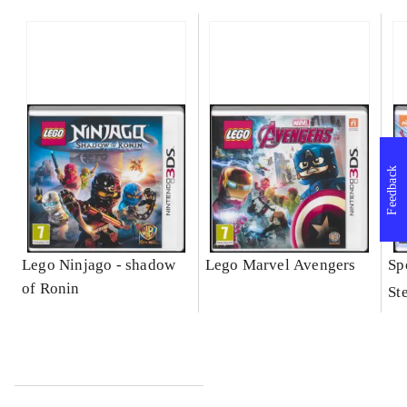
Feedback
Lego Ninjago - shadow
Lego Marvel Avengers
Sp
of Ronin
St