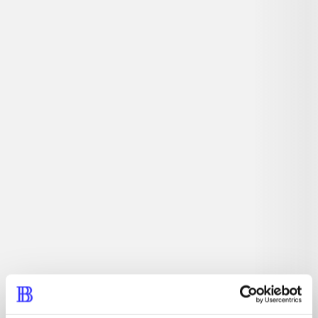
Beskrivelse
Hovedbrudsspil. Har du hurtige fingre, en analytisk
hjerne og ikke mindst det totale overblik, så er du parat
til en ny omgang Tetris. Og med Tetris ultimate tages
Tetris til helt nye højder, med multiplayer for op til otte
spillere, online highscore lister og masser af spilmodes.
Tidsskrift
Artiklen er en del af
lorem ipsum dolor sit amet ...
Tidsskrift
Artiklerne i
handler ofte om