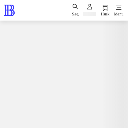
Søg
Log ind
Husk
Menu
Spil / computerspil
Nintendo 3ds, 2014
Tetris ultimate
Aleksej Pajitnov
Nintendo 3ds