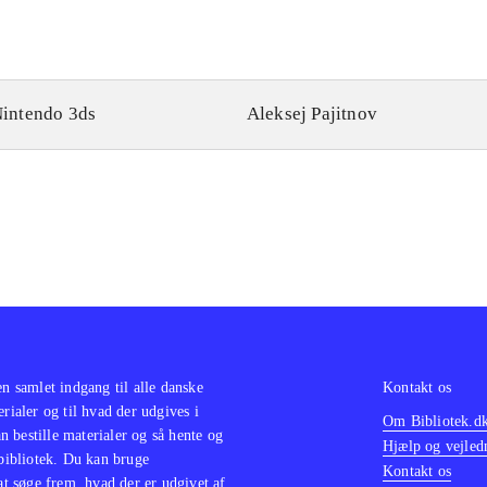
intendo 3ds
Aleksej Pajitnov
en samlet indgang til alle danske
Kontakt os
erialer og til hvad der udgives i
Om Bibliotek.d
 bestille materialer og så hente og
Hjælp og vejled
 bibliotek. Du kan bruge
Kontakt os
 at søge frem, hvad der er udgivet af