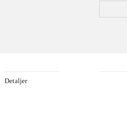
Detaljer
...
...
...
...