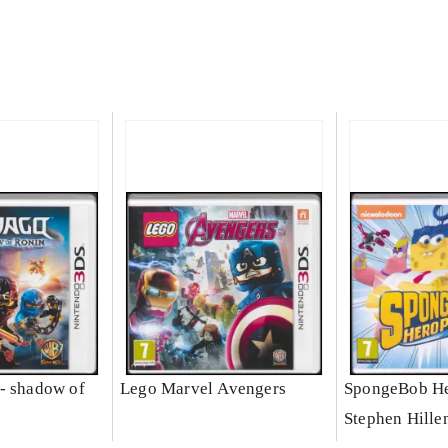
- shadow of
Lego Marvel Avengers
SpongeBob He
Stephen Hille