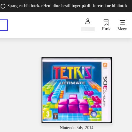
Spørg en bibliotekar
Hent dine bestillinger på dit foretrukne bibliotek
Log ind
Husk
Menu
Nintendo 3ds, 2014