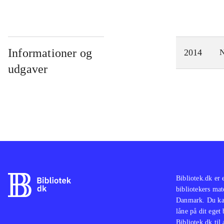
Informationer og
2014
N
udgaver
Bibliotek.dk er 
bibliotekers mat
Danmark. Du kan
låne på dit eget
Bibliotek.dk til