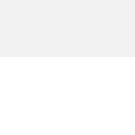
...
...