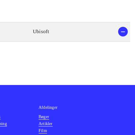
Ubisoft
Afdelinger
k
Bøger
ning
Artikler
Film