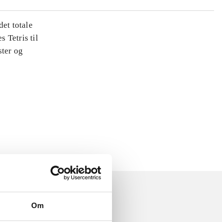
det totale
s Tetris til
ster og
Om