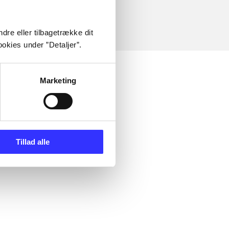
dre eller tilbagetrække dit
okies under ”Detaljer”.
Marketing
Tillad alle