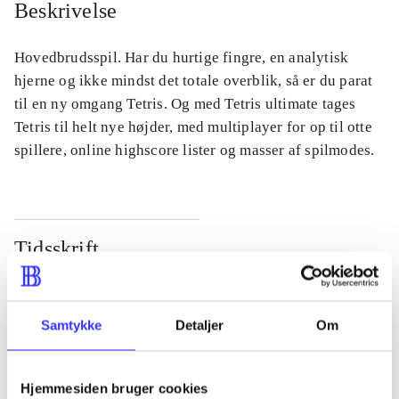
Beskrivelse
Hovedbrudsspil. Har du hurtige fingre, en analytisk
hjerne og ikke mindst det totale overblik, så er du parat
til en ny omgang Tetris. Og med Tetris ultimate tages
Tetris til helt nye højder, med multiplayer for op til otte
spillere, online highscore lister og masser af spilmodes.
Tidsskrift
Artiklen er en del af
lorem ipsum dolor sit amet ...
Samtykke
Detaljer
Om
Tidsskrift
Artiklerne i
handler ofte om
Hjemmesiden bruger cookies