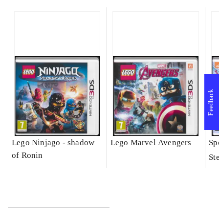
Feedback
Lego Ninjago - shadow
Lego Marvel Avengers
Sp
of Ronin
St