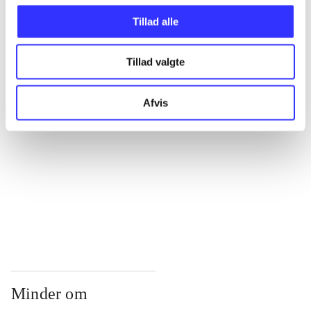
...
Tillad alle
...
Tillad valgte
...
Afvis
...
...
Minder om