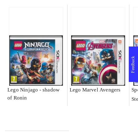
Feedback
Lego Ninjago - shadow
Lego Marvel Avengers
Sp
of Ronin
St