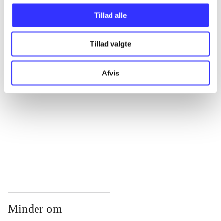
...
Tillad alle
...
Tillad valgte
...
Afvis
...
...
Minder om