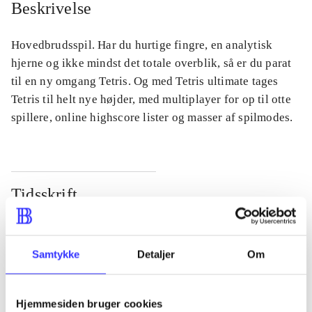
Beskrivelse
Hovedbrudsspil. Har du hurtige fingre, en analytisk
hjerne og ikke mindst det totale overblik, så er du parat
til en ny omgang Tetris. Og med Tetris ultimate tages
Tetris til helt nye højder, med multiplayer for op til otte
spillere, online highscore lister og masser af spilmodes.
Tidsskrift
Artiklen er en del af
lorem ipsum dolor sit amet ...
Samtykke
Detaljer
Om
Tidsskrift
Artiklerne i
handler ofte om
Hjemmesiden bruger cookies