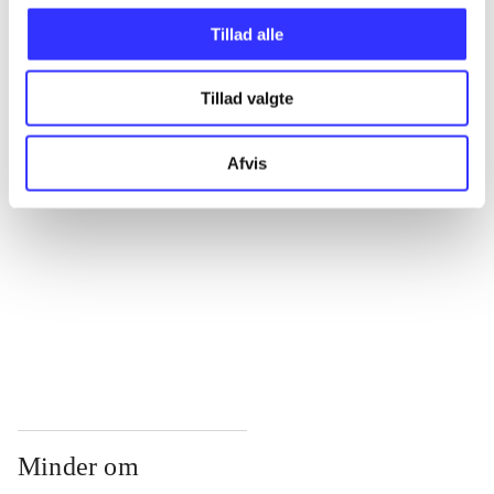
...
Tillad alle
...
Tillad valgte
...
Afvis
...
...
Minder om