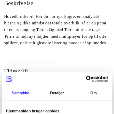
Beskrivelse
Hovedbrudsspil. Har du hurtige fingre, en analytisk
hjerne og ikke mindst det totale overblik, så er du parat
til en ny omgang Tetris. Og med Tetris ultimate tages
Tetris til helt nye højder, med multiplayer for op til otte
spillere, online highscore lister og masser af spilmodes.
Tidsskrift
Artiklen er en del af
lorem ipsum dolor sit amet ...
Samtykke
Detaljer
Om
Tidsskrift
Artiklerne i
handler ofte om
Hjemmesiden bruger cookies