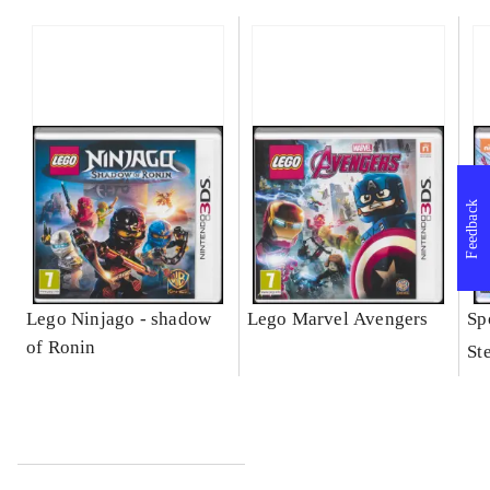
Feedback
Lego Ninjago - shadow
Lego Marvel Avengers
Sp
of Ronin
St