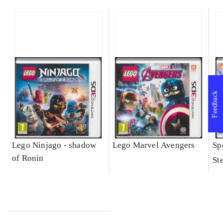
Feedback
Lego Ninjago - shadow
Lego Marvel Avengers
Sp
of Ronin
St