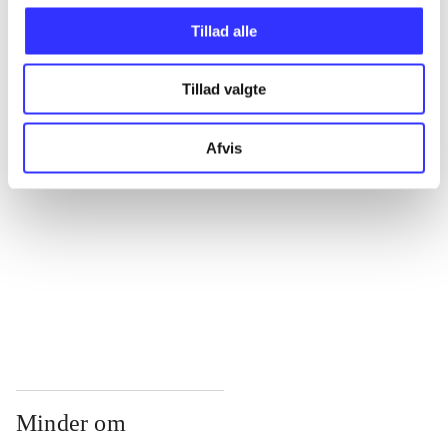
...
Tillad alle
...
Tillad valgte
...
Afvis
...
...
Minder om