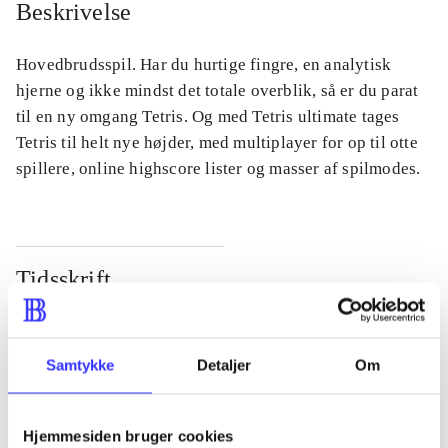
Beskrivelse
Hovedbrudsspil. Har du hurtige fingre, en analytisk
hjerne og ikke mindst det totale overblik, så er du parat
til en ny omgang Tetris. Og med Tetris ultimate tages
Tetris til helt nye højder, med multiplayer for op til otte
spillere, online highscore lister og masser af spilmodes.
Tidsskrift
Artiklen er en del af
lorem ipsum dolor sit amet ...
Samtykke
Detaljer
Om
Tidsskrift
Artiklerne i
handler ofte om
Hjemmesiden bruger cookies