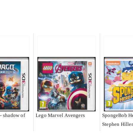
- shadow of
Lego Marvel Avengers
SpongeBob He
Stephen Hille