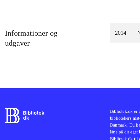
Informationer og
2014
N
udgaver
Bibliotek.dk er 
bibliotekers mat
Danmark. Du kan
låne på dit eget
Bibliotek.dk til