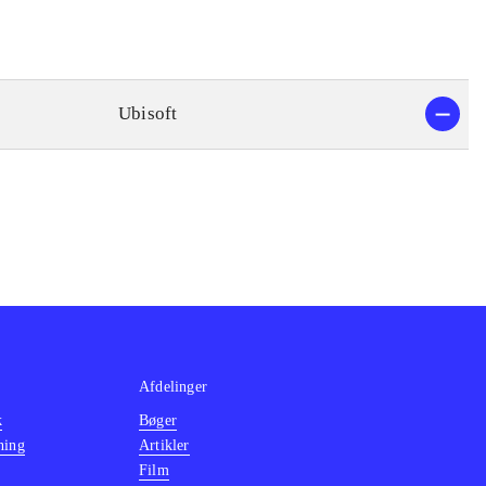
Ubisoft
Afdelinger
k
Bøger
ning
Artikler
Film