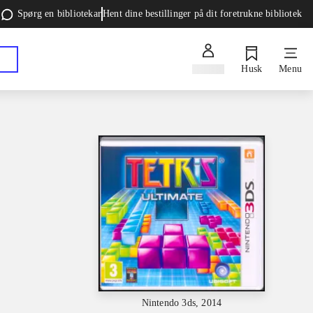
Spørg en bibliotekar
Hent dine bestillinger på dit foretrukne bibliotek
Log ind
Husk
Menu
Nintendo 3ds, 2014