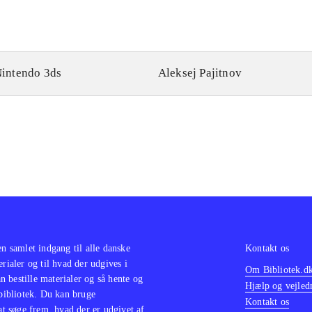
intendo 3ds
Aleksej Pajitnov
en samlet indgang til alle danske
Kontakt os
erialer og til hvad der udgives i
Om Bibliotek.d
 bestille materialer og så hente og
Hjælp og vejled
 bibliotek. Du kan bruge
Kontakt os
 at søge frem, hvad der er udgivet af