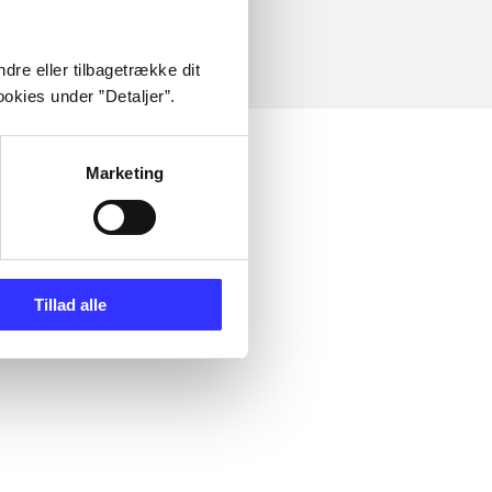
dre eller tilbagetrække dit
okies under ”Detaljer”.
Marketing
Tillad alle