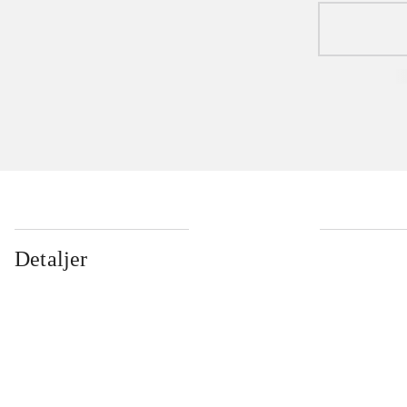
Detaljer
...
...
...
...