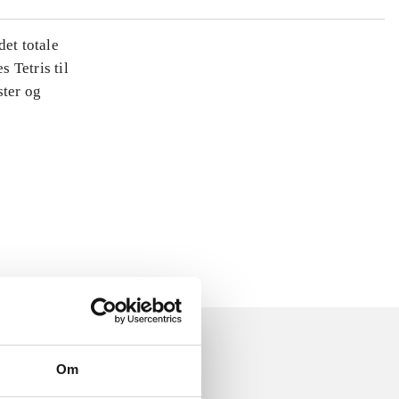
det totale
s Tetris til
ster og
Om