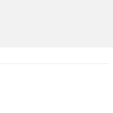
...
...