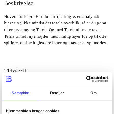
Beskrivelse
Hovedbrudsspil. Har du hurtige fingre, en analytisk
hjerne og ikke mindst det totale overblik, så er du parat
til en ny omgang Tetris. Og med Tetris ultimate tages
Tetris til helt nye højder, med multiplayer for op til otte
spillere, online highscore lister og masser af spilmodes.
Tidsskrift
Artiklen er en del af
lorem ipsum dolor sit amet ...
Samtykke
Detaljer
Om
Tidsskrift
Artiklerne i
handler ofte om
Hjemmesiden bruger cookies