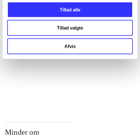
...
Tillad alle
...
Tillad valgte
...
Afvis
...
...
Minder om