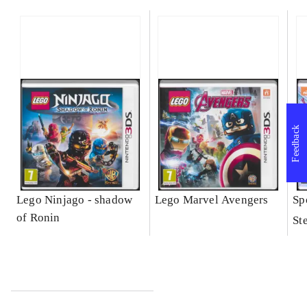
Feedback
Lego Ninjago - shadow
Lego Marvel Avengers
Sp
of Ronin
St