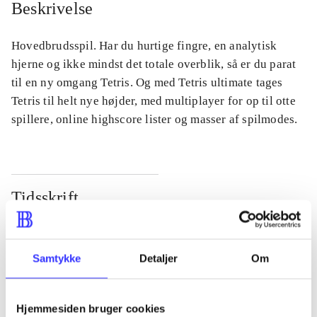
Beskrivelse
Hovedbrudsspil. Har du hurtige fingre, en analytisk
hjerne og ikke mindst det totale overblik, så er du parat
til en ny omgang Tetris. Og med Tetris ultimate tages
Tetris til helt nye højder, med multiplayer for op til otte
spillere, online highscore lister og masser af spilmodes.
Tidsskrift
Artiklen er en del af
lorem ipsum dolor sit amet ...
Samtykke
Detaljer
Om
Tidsskrift
Artiklerne i
handler ofte om
Hjemmesiden bruger cookies