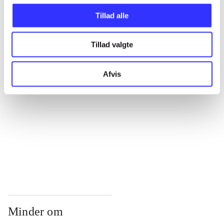
...
Tillad alle
...
Tillad valgte
...
Afvis
...
...
Minder om