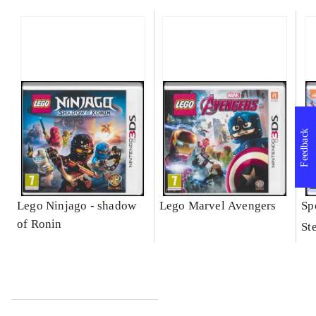
Feedback
Lego Ninjago - shadow
Lego Marvel Avengers
Sp
of Ronin
St