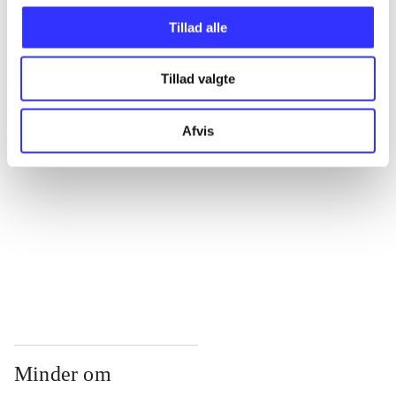
...
Tillad alle
...
Tillad valgte
...
Afvis
...
...
Minder om