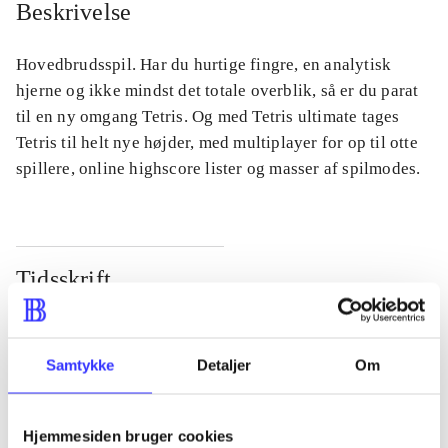
Beskrivelse
Hovedbrudsspil. Har du hurtige fingre, en analytisk
hjerne og ikke mindst det totale overblik, så er du parat
til en ny omgang Tetris. Og med Tetris ultimate tages
Tetris til helt nye højder, med multiplayer for op til otte
spillere, online highscore lister og masser af spilmodes.
Tidsskrift
Artiklen er en del af
lorem ipsum dolor sit amet ...
Samtykke
Detaljer
Om
Tidsskrift
Artiklerne i
handler ofte om
Hjemmesiden bruger cookies