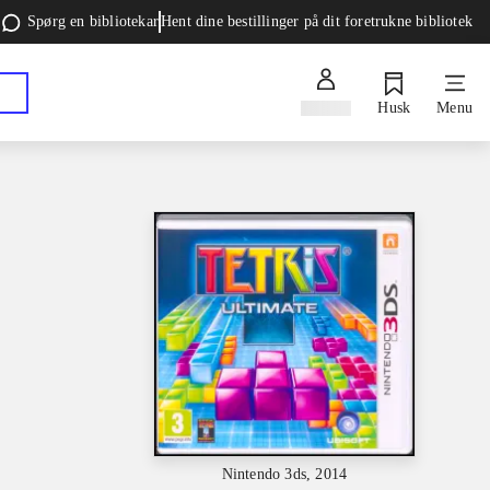
Spørg en bibliotekar
Hent dine bestillinger på dit foretrukne bibliotek
Log ind
Husk
Menu
Nintendo 3ds, 2014