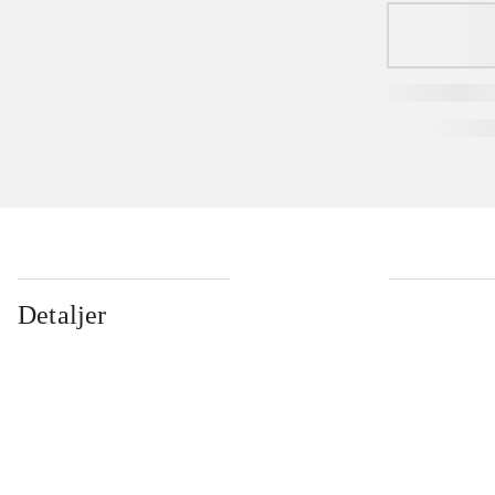
Detaljer
...
...
...
...