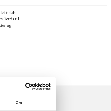
det totale
s Tetris til
ster og
Om