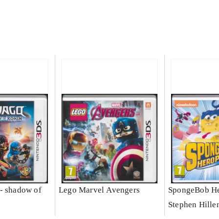
- shadow of
Lego Marvel Avengers
SpongeBob He
Stephen Hille