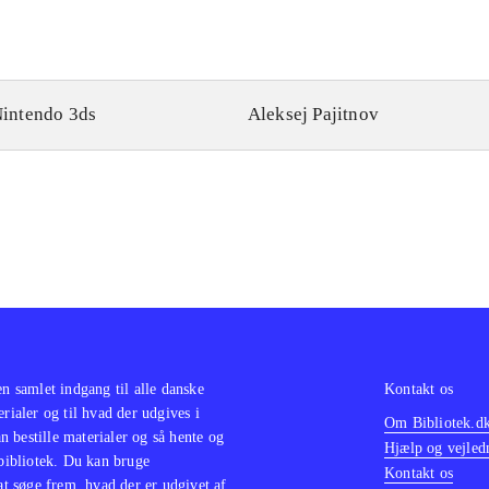
intendo 3ds
Aleksej Pajitnov
en samlet indgang til alle danske
Kontakt os
erialer og til hvad der udgives i
Om Bibliotek.d
 bestille materialer og så hente og
Hjælp og vejled
 bibliotek. Du kan bruge
Kontakt os
 at søge frem, hvad der er udgivet af