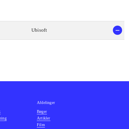
Ubisoft
Afdelinger
k
Bøger
ning
Artikler
Film