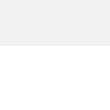
...
...