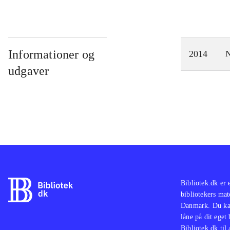
Informationer og
2014
N
udgaver
Bibliotek.dk er 
bibliotekers mat
Danmark. Du kan
låne på dit eget
Bibliotek.dk til