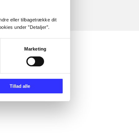
dre eller tilbagetrække dit
okies under ”Detaljer”.
Marketing
Tillad alle