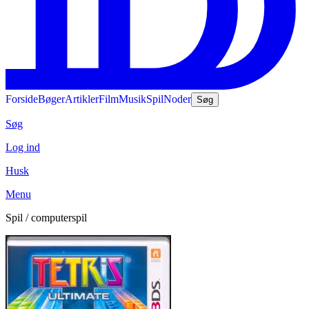
Forside
Bøger
Artikler
Film
Musik
Spil
Noder
Søg
Søg
Log ind
Husk
Menu
Spil / computerspil