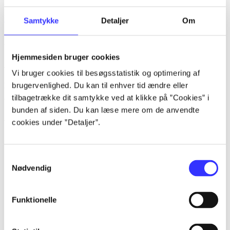
lorem ipsum dolor sit amet ...
Samtykke
Detaljer
Om
Tidsskrift
Artiklerne i
handler ofte om
Hjemmesiden bruger cookies
Artikler med samme emner
Vi bruger cookies til besøgsstatistik og optimering af
brugervenlighed. Du kan til enhver tid ændre eller
Fra
tilbagetrække dit samtykke ved at klikke på ”Cookies” i
bunden af siden. Du kan læse mere om de anvendte
Artikler
cookies under ”Detaljer”.
Alle registrerede artikler fordelt på udgivelser
...
Samtykkevalg
Nødvendig
...
...
Funktionelle
...
...