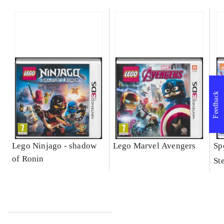
Feedback
Lego Ninjago - shadow
Lego Marvel Avengers
Sp
of Ronin
St