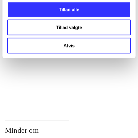
...
Tillad alle
...
Tillad valgte
...
Afvis
...
...
Minder om