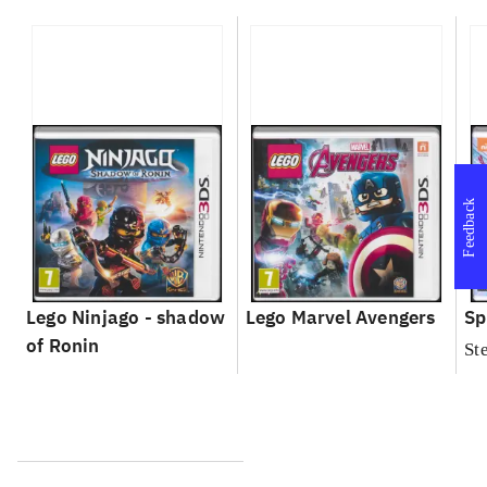
Feedback
Lego Ninjago - shadow
Lego Marvel Avengers
Sp
of Ronin
St