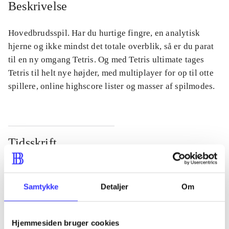
Beskrivelse
Hovedbrudsspil. Har du hurtige fingre, en analytisk
hjerne og ikke mindst det totale overblik, så er du parat
til en ny omgang Tetris. Og med Tetris ultimate tages
Tetris til helt nye højder, med multiplayer for op til otte
spillere, online highscore lister og masser af spilmodes.
Tidsskrift
Artiklen er en del af
lorem ipsum dolor sit amet ...
Samtykke
Detaljer
Om
Tidsskrift
Artiklerne i
handler ofte om
Hjemmesiden bruger cookies