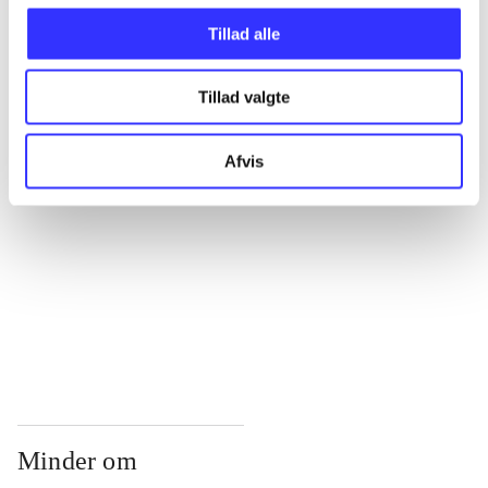
...
Tillad alle
...
Tillad valgte
...
Afvis
...
...
Minder om