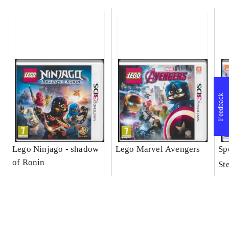
Feedback
Lego Ninjago - shadow
Lego Marvel Avengers
Sp
of Ronin
St