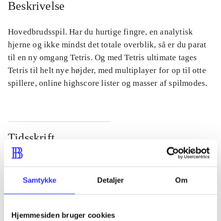
Beskrivelse
Hovedbrudsspil. Har du hurtige fingre, en analytisk
hjerne og ikke mindst det totale overblik, så er du parat
til en ny omgang Tetris. Og med Tetris ultimate tages
Tetris til helt nye højder, med multiplayer for op til otte
spillere, online highscore lister og masser af spilmodes.
Tidsskrift
Artiklen er en del af
lorem ipsum dolor sit amet ...
Samtykke
Detaljer
Om
Tidsskrift
Artiklerne i
handler ofte om
Hjemmesiden bruger cookies